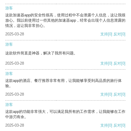
游客
这款加速器app的安全性很高，使用过程中不会泄露个人信息，这让我很
放心。我以前使用过一些其他的加速器app，经常会出现个人信息泄露的
情况，这让我非常担心。
2025-03-28
支持
[0]
反对
[0]
游客
这款软件简直是神器，解决了我所有问题。
2025-03-28
支持
[0]
反对
[0]
游客
这款app的酒店、餐厅推荐非常有用，让我能够享受到高品质的旅行体
验。
2025-03-28
支持
[0]
反对
[0]
游客
这款app的功能非常强大，可以满足我所有的工作需求，让我能够在工作
中游刃有余。
2025-03-28
支持
[0]
反对
[0]