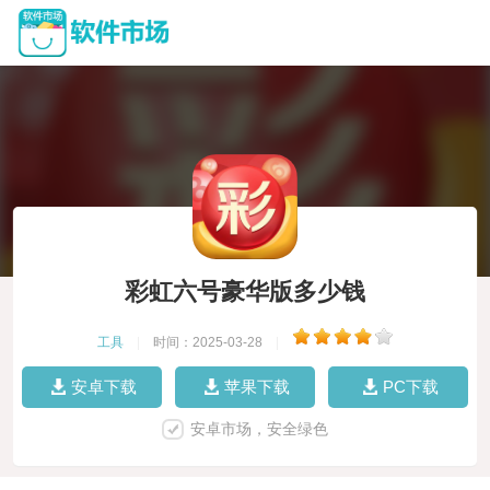
彩虹六号豪华版多少钱
工具
|
时间：2025-03-28
|
安卓下载
苹果下载
PC下载
安卓市场，安全绿色