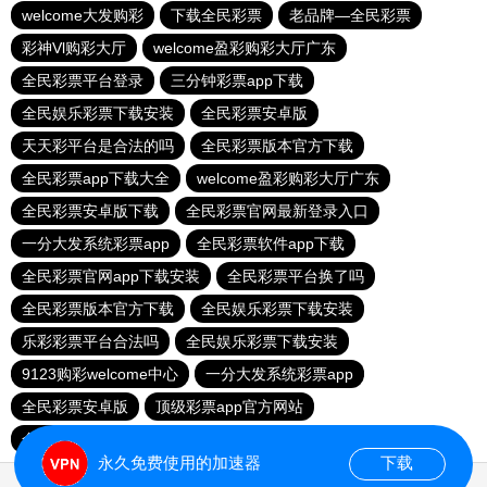
welcome大发购彩
下载全民彩票
老品牌—全民彩票
彩神Vl购彩大厅
welcome盈彩购彩大厅广东
全民彩票平台登录
三分钟彩票app下载
全民娱乐彩票下载安装
全民彩票安卓版
天天彩平台是合法的吗
全民彩票版本官方下载
全民彩票app下载大全
welcome盈彩购彩大厅广东
全民彩票安卓版下载
全民彩票官网最新登录入口
一分大发系统彩票app
全民彩票软件app下载
全民彩票官网app下载安装
全民彩票平台换了吗
全民彩票版本官方下载
全民娱乐彩票下载安装
乐彩彩票平台合法吗
全民娱乐彩票下载安装
9123购彩welcome中心
一分大发系统彩票app
全民彩票安卓版
顶级彩票app官方网站
全民彩票安卓版下载
新人送29元彩金平台
永久免费使用的加速器
下载