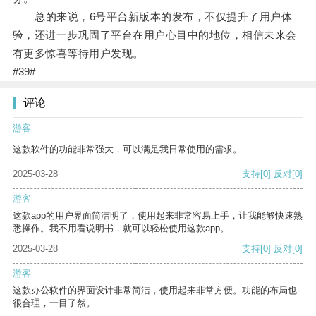
总的来说，6号平台新版本的发布，不仅提升了用户体
验，还进一步巩固了平台在用户心目中的地位，相信未来会
有更多惊喜等待用户发现。
#39#
评论
游客
这款软件的功能非常强大，可以满足我日常使用的需求。
2025-03-28
支持
[0]
反对
[0]
游客
这款app的用户界面简洁明了，使用起来非常容易上手，让我能够快速熟
悉操作。我不用看说明书，就可以轻松使用这款app。
2025-03-28
支持
[0]
反对
[0]
游客
这款办公软件的界面设计非常简洁，使用起来非常方便。功能的布局也
很合理，一目了然。