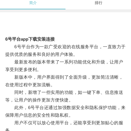
简介
排行
6号平台app下载安装连接
6号平台作为一款广受欢迎的在线服务平台，一直致力于
提供优质的服务和良好的用户体验。
最新发布的版本带来了一系列功能优化和升级，让用户
享受到更多便利。
新版本中，用户界面得到了全面升级，更加简洁清晰，
在使用过程中更加流畅。
同时，新增了一些实用的功能，如一键下单、信息推送
等，让用户的操作更加方便快捷。
此外，6号平台还通过加强数据安全和隐私保护功能，来
保障用户信息的安全性和隐私权。
用户不仅可以放心使用平台，还能享受到更加贴心的服
务。