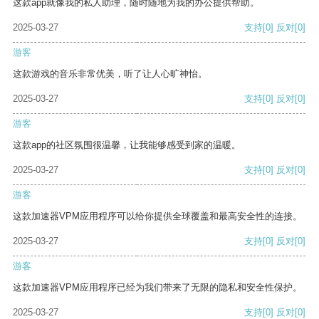
这款app就像我的私人助理，随时随地为我的办公提供帮助。
2025-03-27
支持
[0]
反对
[0]
游客
这款游戏的音乐非常优美，听了让人心旷神怡。
2025-03-27
支持
[0]
反对
[0]
游客
这款app的社区氛围很温馨，让我能够感受到家的温暖。
2025-03-27
支持
[0]
反对
[0]
游客
这款加速器VPM应用程序可以给你提供全球覆盖和最高安全性的连接。
2025-03-27
支持
[0]
反对
[0]
游客
这款加速器VPM应用程序已经为我们带来了无限的隐私和安全性保护。
2025-03-27
支持
[0]
反对
[0]