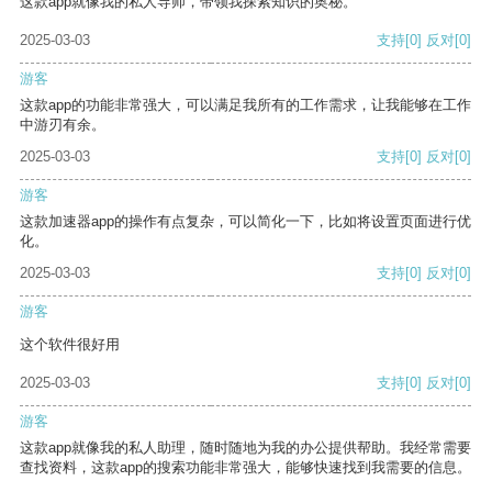
这款app就像我的私人导师，带领我探索知识的奥秘。
2025-03-03
支持
[0]
反对
[0]
游客
这款app的功能非常强大，可以满足我所有的工作需求，让我能够在工作
中游刃有余。
2025-03-03
支持
[0]
反对
[0]
游客
这款加速器app的操作有点复杂，可以简化一下，比如将设置页面进行优
化。
2025-03-03
支持
[0]
反对
[0]
游客
这个软件很好用
2025-03-03
支持
[0]
反对
[0]
游客
这款app就像我的私人助理，随时随地为我的办公提供帮助。我经常需要
查找资料，这款app的搜索功能非常强大，能够快速找到我需要的信息。