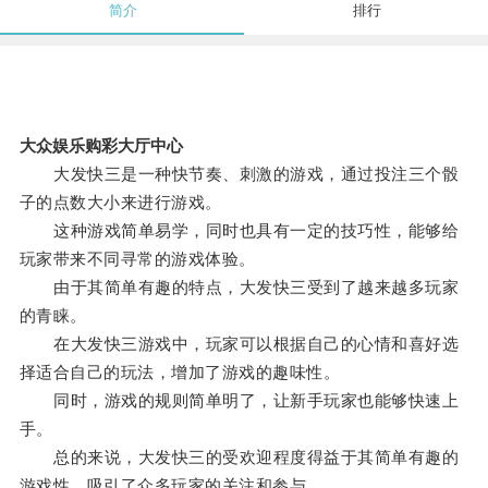
简介
排行
大众娱乐购彩大厅中心
大发快三是一种快节奏、刺激的游戏，通过投注三个骰
子的点数大小来进行游戏。
这种游戏简单易学，同时也具有一定的技巧性，能够给
玩家带来不同寻常的游戏体验。
由于其简单有趣的特点，大发快三受到了越来越多玩家
的青睐。
在大发快三游戏中，玩家可以根据自己的心情和喜好选
择适合自己的玩法，增加了游戏的趣味性。
同时，游戏的规则简单明了，让新手玩家也能够快速上
手。
总的来说，大发快三的受欢迎程度得益于其简单有趣的
游戏性，吸引了众多玩家的关注和参与。