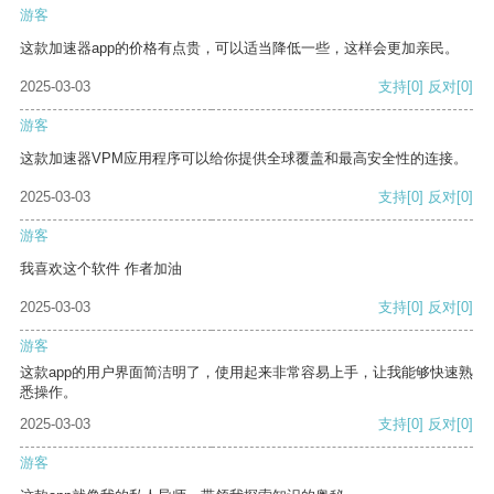
游客
这款加速器app的价格有点贵，可以适当降低一些，这样会更加亲民。
2025-03-03
支持
[0]
反对
[0]
游客
这款加速器VPM应用程序可以给你提供全球覆盖和最高安全性的连接。
2025-03-03
支持
[0]
反对
[0]
游客
我喜欢这个软件 作者加油
2025-03-03
支持
[0]
反对
[0]
游客
这款app的用户界面简洁明了，使用起来非常容易上手，让我能够快速熟
悉操作。
2025-03-03
支持
[0]
反对
[0]
游客