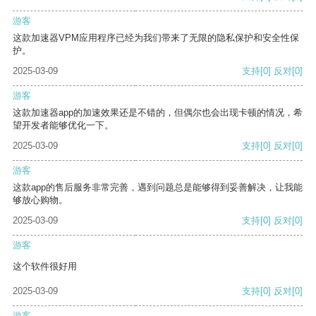
游客
这款加速器VPM应用程序已经为我们带来了无限的隐私保护和安全性保
护。
2025-03-09
支持
[0]
反对
[0]
游客
这款加速器app的加速效果还是不错的，但偶尔也会出现卡顿的情况，希
望开发者能够优化一下。
2025-03-09
支持
[0]
反对
[0]
游客
这款app的售后服务非常完善，遇到问题总是能够得到妥善解决，让我能
够放心购物。
2025-03-09
支持
[0]
反对
[0]
游客
这个软件很好用
2025-03-09
支持
[0]
反对
[0]
游客