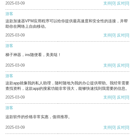
2025-03-09
支持
[0]
反对
[0]
游客
这款加速器VPM应用程序可以给你提供最高速度和安全性的连接，并帮
助你在网络上自由移动。
2025-03-09
支持
[0]
反对
[0]
游客
梯子神器，ins随便看，美美哒！
2025-03-09
支持
[0]
反对
[0]
游客
这款app就像我的私人助理，随时随地为我的办公提供帮助。我经常需要
查找资料，这款app的搜索功能非常强大，能够快速找到我需要的信息。
2025-03-09
支持
[0]
反对
[0]
游客
这款软件的价格非常实惠，值得推荐。
2025-03-09
支持
[0]
反对
[0]