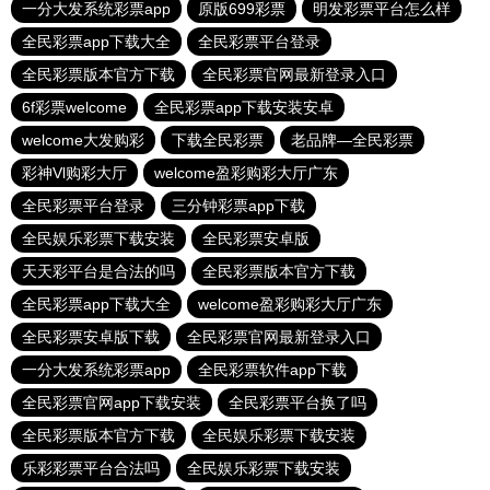
一分大发系统彩票app
原版699彩票
明发彩票平台怎么样
全民彩票app下载大全
全民彩票平台登录
全民彩票版本官方下载
全民彩票官网最新登录入口
6f彩票welcome
全民彩票app下载安装安卓
welcome大发购彩
下载全民彩票
老品牌—全民彩票
彩神Vl购彩大厅
welcome盈彩购彩大厅广东
全民彩票平台登录
三分钟彩票app下载
全民娱乐彩票下载安装
全民彩票安卓版
天天彩平台是合法的吗
全民彩票版本官方下载
全民彩票app下载大全
welcome盈彩购彩大厅广东
全民彩票安卓版下载
全民彩票官网最新登录入口
一分大发系统彩票app
全民彩票软件app下载
全民彩票官网app下载安装
全民彩票平台换了吗
全民彩票版本官方下载
全民娱乐彩票下载安装
乐彩彩票平台合法吗
全民娱乐彩票下载安装