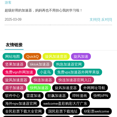
游客
超级好用的加速器，妈妈再也不用担心我的学习啦！
2025-03-09
支持
[0]
反对
[0]
友情链接
网站地图
QuickQ
旋风加速度器
旋风加速
坚果加速器
tiktok加速器
狗急加速器官网
免费vqn外网加速
小蓝鸟
免费vps加速器外网苹果版
旋风加速度器
快连加速器
快连加速器官网入口
原子加速器
快鸭加速器
旋风加速度器
外网网址导航
软件中心
雷霆加速
狂飙加速器
哔咔漫画
快鸭VPN
海外npv加速器官网
welcome盈彩购彩大厅广东
全民彩票下载大全官网
国民彩票下载地址
6f彩票welcome