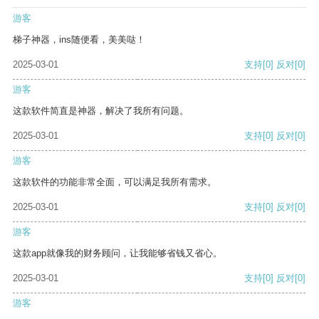
游客
梯子神器，ins随便看，美美哒！
2025-03-01
支持
[0]
反对
[0]
游客
这款软件简直是神器，解决了我所有问题。
2025-03-01
支持
[0]
反对
[0]
游客
这款软件的功能非常全面，可以满足我所有需求。
2025-03-01
支持
[0]
反对
[0]
游客
这款app就像我的财务顾问，让我能够省钱又省心。
2025-03-01
支持
[0]
反对
[0]
游客