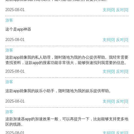
2025-08-01
支持
[0]
反对
[0]
游客
这个是app神器
2025-08-01
支持
[0]
反对
[0]
游客
这款app就像我的私人助理，随时随地为我的办公提供帮助。我经常需要
查找资料，这款app的搜索功能非常强大，能够快速找到我需要的信息。
2025-08-01
支持
[0]
反对
[0]
游客
这款app就像我的娱乐小助手，随时随地为我的娱乐提供帮助。
2025-08-01
支持
[0]
反对
[0]
游客
这款加速器app的加速效果一般，可以再提升一下，比如能够支持更多地
区的线路。
2025-08-01
支持
[0]
反对
[0]