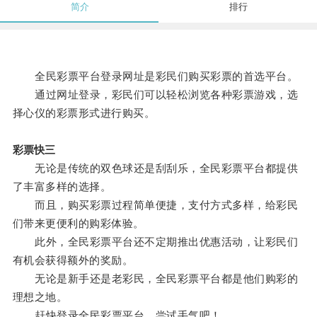
简介
排行
全民彩票平台登录网址是彩民们购买彩票的首选平台。
通过网址登录，彩民们可以轻松浏览各种彩票游戏，选
择心仪的彩票形式进行购买。
彩票快三
无论是传统的双色球还是刮刮乐，全民彩票平台都提供
了丰富多样的选择。
而且，购买彩票过程简单便捷，支付方式多样，给彩民
们带来更便利的购彩体验。
此外，全民彩票平台还不定期推出优惠活动，让彩民们
有机会获得额外的奖励。
无论是新手还是老彩民，全民彩票平台都是他们购彩的
理想之地。
赶快登录全民彩票平台，尝试手气吧！。