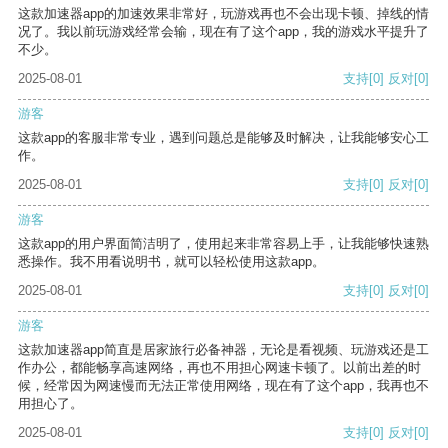
这款加速器app的加速效果非常好，玩游戏再也不会出现卡顿、掉线的情
况了。我以前玩游戏经常会输，现在有了这个app，我的游戏水平提升了
不少。
2025-08-01
支持
[0]
反对
[0]
游客
这款app的客服非常专业，遇到问题总是能够及时解决，让我能够安心工
作。
2025-08-01
支持
[0]
反对
[0]
游客
这款app的用户界面简洁明了，使用起来非常容易上手，让我能够快速熟
悉操作。我不用看说明书，就可以轻松使用这款app。
2025-08-01
支持
[0]
反对
[0]
游客
这款加速器app简直是居家旅行必备神器，无论是看视频、玩游戏还是工
作办公，都能畅享高速网络，再也不用担心网速卡顿了。以前出差的时
候，经常因为网速慢而无法正常使用网络，现在有了这个app，我再也不
用担心了。
2025-08-01
支持
[0]
反对
[0]