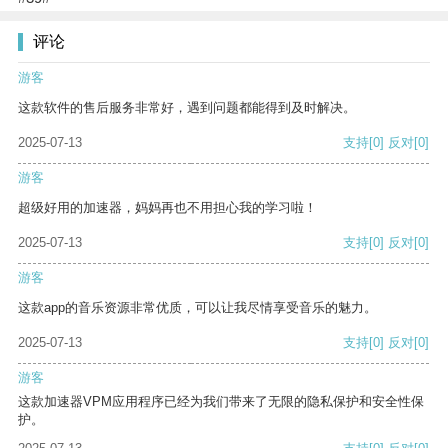
评论
游客
这款软件的售后服务非常好，遇到问题都能得到及时解决。
2025-07-13
支持
[0]
反对
[0]
游客
超级好用的加速器，妈妈再也不用担心我的学习啦！
2025-07-13
支持
[0]
反对
[0]
游客
这款app的音乐资源非常优质，可以让我尽情享受音乐的魅力。
2025-07-13
支持
[0]
反对
[0]
游客
这款加速器VPM应用程序已经为我们带来了无限的隐私保护和安全性保
护。