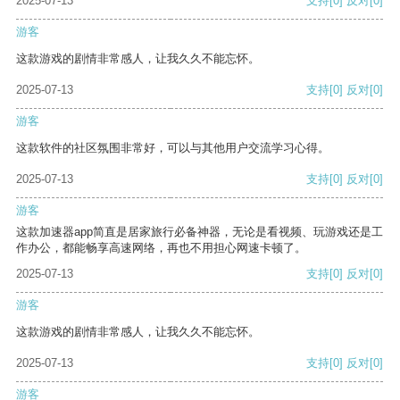
2025-07-13
支持
[0]
反对
[0]
游客
这款游戏的剧情非常感人，让我久久不能忘怀。
2025-07-13
支持
[0]
反对
[0]
游客
这款软件的社区氛围非常好，可以与其他用户交流学习心得。
2025-07-13
支持
[0]
反对
[0]
游客
这款加速器app简直是居家旅行必备神器，无论是看视频、玩游戏还是工
作办公，都能畅享高速网络，再也不用担心网速卡顿了。
2025-07-13
支持
[0]
反对
[0]
游客
这款游戏的剧情非常感人，让我久久不能忘怀。
2025-07-13
支持
[0]
反对
[0]
游客