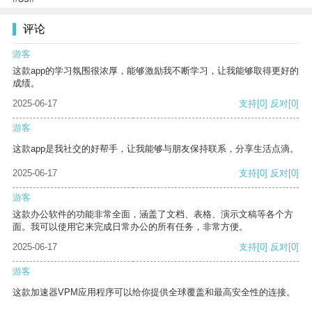
评论
游客
这款app的学习氛围很浓厚，能够激励我不断学习，让我能够取得更好的
成绩。
2025-06-17
支持
[0]
反对
[0]
游客
这款app是我社交的好帮手，让我能够与朋友保持联系，分享生活点滴。
2025-06-17
支持
[0]
反对
[0]
游客
这款办公软件的功能非常全面，涵盖了文档、表格、演示文稿等各个方
面。我可以使用它来完成日常办公的所有任务，非常方便。
2025-06-17
支持
[0]
反对
[0]
游客
这款加速器VPM应用程序可以给你提供全球覆盖和最高安全性的连接。