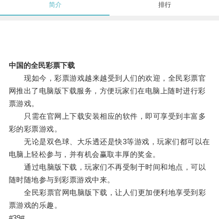
简介
排行
中国的全民彩票下载
现如今，彩票游戏越来越受到人们的欢迎，全民彩票官
网推出了电脑版下载服务，方便玩家们在电脑上随时进行彩
票游戏。
只需在官网上下载安装相应的软件，即可享受到丰富多
彩的彩票游戏。
无论是双色球、大乐透还是快3等游戏，玩家们都可以在
电脑上轻松参与，并有机会赢取丰厚的奖金。
通过电脑版下载，玩家们不再受制于时间和地点，可以
随时随地参与到彩票游戏中来。
全民彩票官网电脑版下载，让人们更加便利地享受到彩
票游戏的乐趣。
#39#