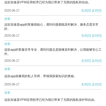
这款加速器VPM应用程序已经为我们带来了无限的隐私和自由。
2025-06-17
支持
[0]
反对
[0]
游客
这款加速器app的客服很贴心，遇到问题都能及时解决，服务态度非常
好。
2025-06-17
支持
[0]
反对
[0]
游客
这款app的客服非常专业，遇到问题总是能够及时解决，让我能够安心工
作。
2025-06-17
支持
[0]
反对
[0]
游客
这款app就像我的私人导师，带领我探索知识的奥秘。
2025-06-17
支持
[0]
反对
[0]
游客
这款加速器VPM应用程序已经为我们带来了无限的隐私保护和自由。