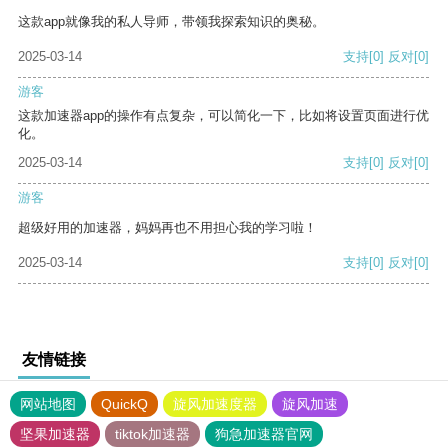
这款app就像我的私人导师，带领我探索知识的奥秘。
2025-03-14
支持
[0]
反对
[0]
游客
这款加速器app的操作有点复杂，可以简化一下，比如将设置页面进行优
化。
2025-03-14
支持
[0]
反对
[0]
游客
超级好用的加速器，妈妈再也不用担心我的学习啦！
2025-03-14
支持
[0]
反对
[0]
友情链接
网站地图
QuickQ
旋风加速度器
旋风加速
坚果加速器
tiktok加速器
狗急加速器官网