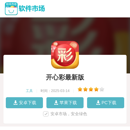
开心彩最新版
工具
|
时间：2025-03-14
|
安卓下载
苹果下载
PC下载
安卓市场，安全绿色