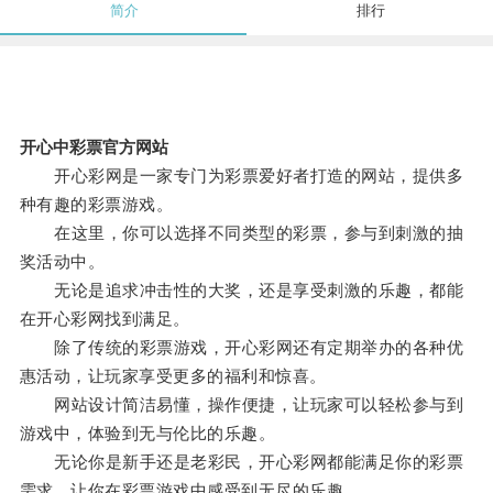
简介
排行
开心中彩票官方网站
开心彩网是一家专门为彩票爱好者打造的网站，提供多
种有趣的彩票游戏。
在这里，你可以选择不同类型的彩票，参与到刺激的抽
奖活动中。
无论是追求冲击性的大奖，还是享受刺激的乐趣，都能
在开心彩网找到满足。
除了传统的彩票游戏，开心彩网还有定期举办的各种优
惠活动，让玩家享受更多的福利和惊喜。
网站设计简洁易懂，操作便捷，让玩家可以轻松参与到
游戏中，体验到无与伦比的乐趣。
无论你是新手还是老彩民，开心彩网都能满足你的彩票
需求，让你在彩票游戏中感受到无尽的乐趣。