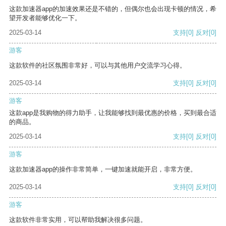
这款加速器app的加速效果还是不错的，但偶尔也会出现卡顿的情况，希
望开发者能够优化一下。
2025-03-14
支持
[0]
反对
[0]
游客
这款软件的社区氛围非常好，可以与其他用户交流学习心得。
2025-03-14
支持
[0]
反对
[0]
游客
这款app是我购物的得力助手，让我能够找到最优惠的价格，买到最合适
的商品。
2025-03-14
支持
[0]
反对
[0]
游客
这款加速器app的操作非常简单，一键加速就能开启，非常方便。
2025-03-14
支持
[0]
反对
[0]
游客
这款软件非常实用，可以帮助我解决很多问题。