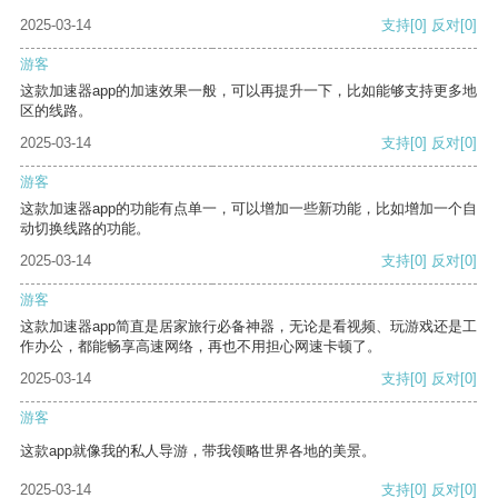
2025-03-14
支持
[0]
反对
[0]
游客
这款加速器app的加速效果一般，可以再提升一下，比如能够支持更多地
区的线路。
2025-03-14
支持
[0]
反对
[0]
游客
这款加速器app的功能有点单一，可以增加一些新功能，比如增加一个自
动切换线路的功能。
2025-03-14
支持
[0]
反对
[0]
游客
这款加速器app简直是居家旅行必备神器，无论是看视频、玩游戏还是工
作办公，都能畅享高速网络，再也不用担心网速卡顿了。
2025-03-14
支持
[0]
反对
[0]
游客
这款app就像我的私人导游，带我领略世界各地的美景。
2025-03-14
支持
[0]
反对
[0]