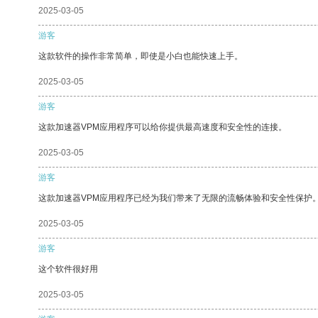
2025-03-05
游客
这款软件的操作非常简单，即使是小白也能快速上手。
2025-03-05
游客
这款加速器VPM应用程序可以给你提供最高速度和安全性的连接。
2025-03-05
游客
这款加速器VPM应用程序已经为我们带来了无限的流畅体验和安全性保护
2025-03-05
游客
这个软件很好用
2025-03-05