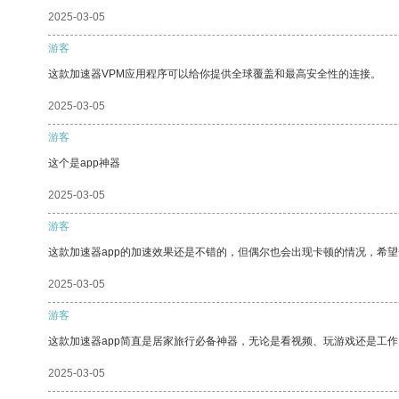
2025-03-05
游客
这款加速器VPM应用程序可以给你提供全球覆盖和最高安全性的连接。
2025-03-05
游客
这个是app神器
2025-03-05
游客
这款加速器app的加速效果还是不错的，但偶尔也会出现卡顿的情况，希
2025-03-05
游客
这款加速器app简直是居家旅行必备神器，无论是看视频、玩游戏还是工
2025-03-05