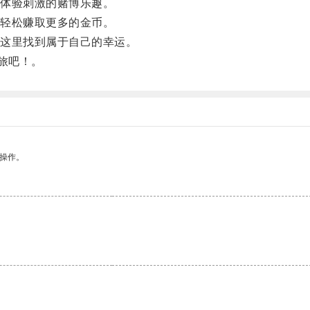
体验刺激的赌博乐趣。
轻松赚取更多的金币。
这里找到属于自己的幸运。
旅吧！。
悉操作。