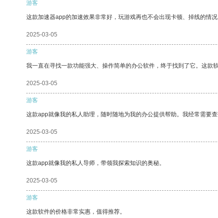
游客
这款加速器app的加速效果非常好，玩游戏再也不会出现卡顿、掉线的情况
2025-03-05
游客
我一直在寻找一款功能强大、操作简单的办公软件，终于找到了它。这款
2025-03-05
游客
这款app就像我的私人助理，随时随地为我的办公提供帮助。我经常需要查
2025-03-05
游客
这款app就像我的私人导师，带领我探索知识的奥秘。
2025-03-05
游客
这款软件的价格非常实惠，值得推荐。