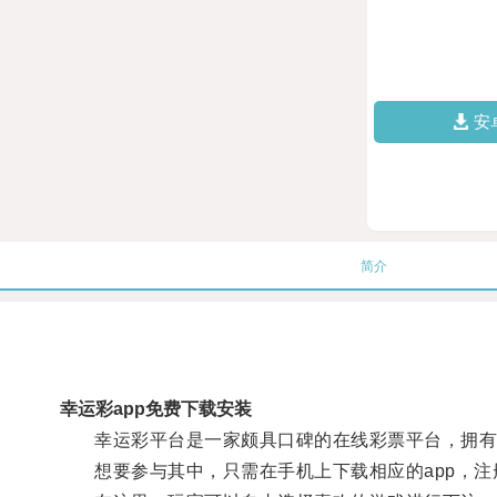
安
简介
幸运彩app免费下载安装
幸运彩平台是一家颇具口碑的在线彩票平台，拥有多
想要参与其中，只需在手机上下载相应的app，注