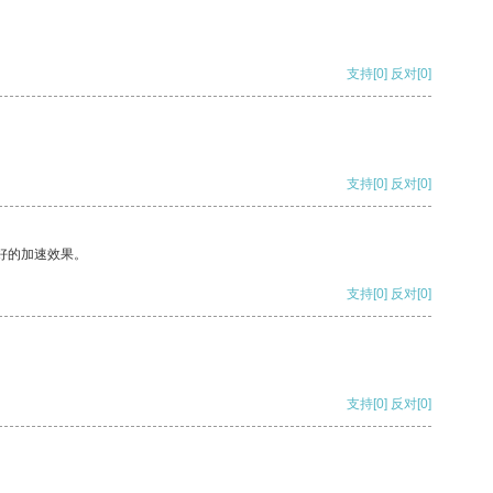
支持
[0]
反对
[0]
支持
[0]
反对
[0]
好的加速效果。
支持
[0]
反对
[0]
支持
[0]
反对
[0]