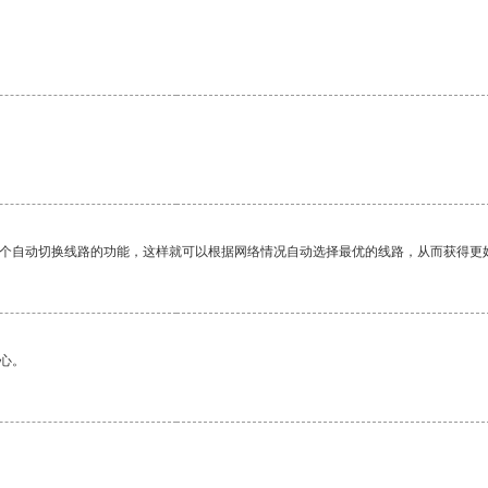
一个自动切换线路的功能，这样就可以根据网络情况自动选择最优的线路，从而获得更
心。