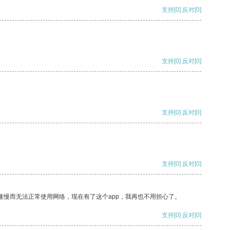
支持
[0]
反对
[0]
支持
[0]
反对
[0]
支持
[0]
反对
[0]
支持
[0]
反对
[0]
速慢而无法正常使用网络，现在有了这个app，我再也不用担心了。
支持
[0]
反对
[0]