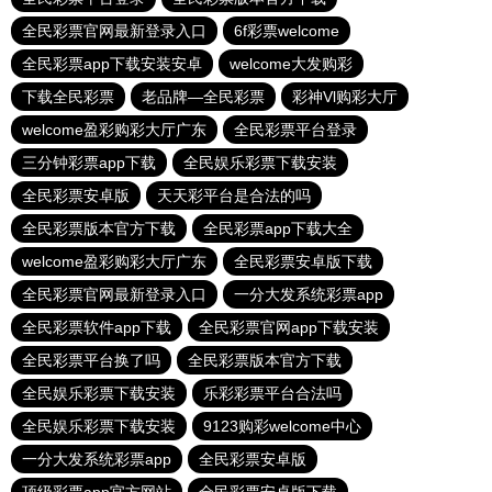
全民彩票官网最新登录入口
6f彩票welcome
全民彩票app下载安装安卓
welcome大发购彩
下载全民彩票
老品牌—全民彩票
彩神Vl购彩大厅
welcome盈彩购彩大厅广东
全民彩票平台登录
三分钟彩票app下载
全民娱乐彩票下载安装
全民彩票安卓版
天天彩平台是合法的吗
全民彩票版本官方下载
全民彩票app下载大全
welcome盈彩购彩大厅广东
全民彩票安卓版下载
全民彩票官网最新登录入口
一分大发系统彩票app
全民彩票软件app下载
全民彩票官网app下载安装
全民彩票平台换了吗
全民彩票版本官方下载
全民娱乐彩票下载安装
乐彩彩票平台合法吗
全民娱乐彩票下载安装
9123购彩welcome中心
一分大发系统彩票app
全民彩票安卓版