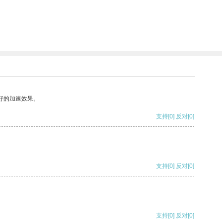
好的加速效果。
支持
[0]
反对
[0]
支持
[0]
反对
[0]
支持
[0]
反对
[0]