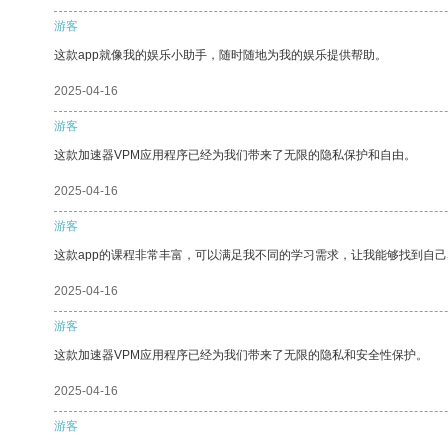
游客
这款app就像我的娱乐小助手，随时随地为我的娱乐提供帮助。
2025-04-16
游客
这款加速器VPM应用程序已经为我们带来了无限的隐私保护和自由。
2025-04-16
游客
这款app的课程非常丰富，可以满足我不同的学习需求，让我能够找到自
2025-04-16
游客
这款加速器VPM应用程序已经为我们带来了无限的隐私和安全性保护。
2025-04-16
游客