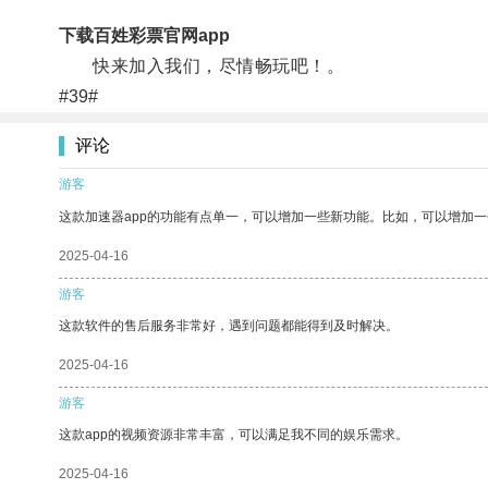
下载百姓彩票官网app
快来加入我们，尽情畅玩吧！。
#39#
评论
游客
这款加速器app的功能有点单一，可以增加一些新功能。比如，可以增加
2025-04-16
游客
这款软件的售后服务非常好，遇到问题都能得到及时解决。
2025-04-16
游客
这款app的视频资源非常丰富，可以满足我不同的娱乐需求。
2025-04-16