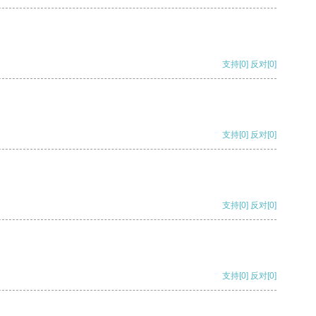
支持
[0]
反对
[0]
支持
[0]
反对
[0]
支持
[0]
反对
[0]
支持
[0]
反对
[0]