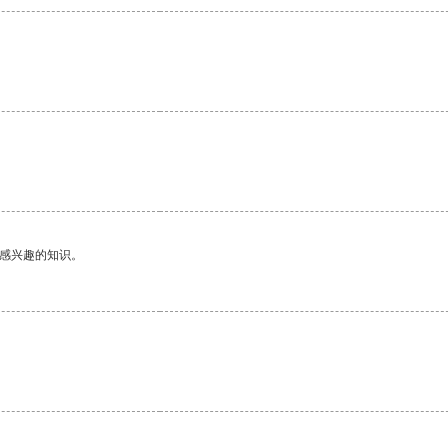
己感兴趣的知识。