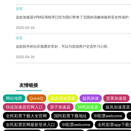
游客
这款加速器VPM应用程序已经为我们带来了无限的流畅体验和安全性保护
2025-04-16
游客
这款软件的社区氛围非常好，可以与其他用户交流学习心得。
2025-04-16
友情链接
网站地图
QuickQ
旋风加速度器
旋风加速
坚果加速器
快连加速器官网入口
原子加速器
快鸭加速器
旋风加速度器
全民彩票下载大全官网
国民彩票下载地址
6f彩票welcome
全民彩票官网最新登录入口
6f彩票welcome
全民彩票app下载