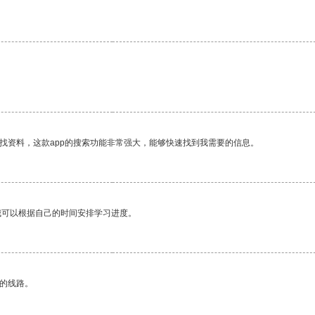
找资料，这款app的搜索功能非常强大，能够快速找到我需要的信息。
我可以根据自己的时间安排学习进度。
区的线路。