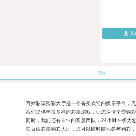
安
简介
百姓彩票购彩大厅是一个备受欢迎的娱乐平台，无论
我们提供丰富多样的彩票游戏，让您尽情享受购彩
同时，我们还有专业的客服团队，24小时在线为您
在百姓彩票购彩大厅，您可以随时随地参与购彩，