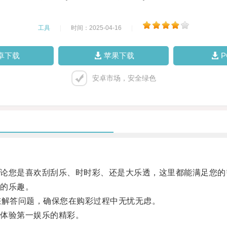
工具
|
时间：2025-04-16
|
卓下载
苹果下载
安卓市场，安全绿色
您是喜欢刮刮乐、时时彩、还是大乐透，这里都能满足您的
的乐趣。
解答问题，确保您在购彩过程中无忧无虑。
体验第一娱乐的精彩。