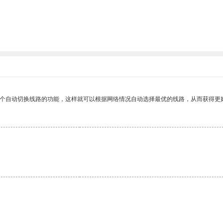
一个自动切换线路的功能，这样就可以根据网络情况自动选择最优的线路，从而获得更