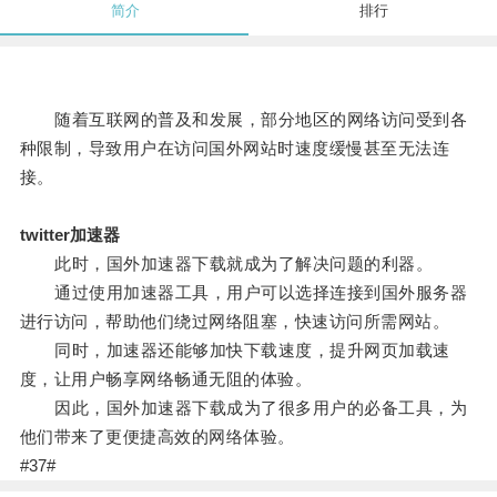
简介
排行
随着互联网的普及和发展，部分地区的网络访问受到各
种限制，导致用户在访问国外网站时速度缓慢甚至无法连
接。
twitter加速器
此时，国外加速器下载就成为了解决问题的利器。
通过使用加速器工具，用户可以选择连接到国外服务器
进行访问，帮助他们绕过网络阻塞，快速访问所需网站。
同时，加速器还能够加快下载速度，提升网页加载速
度，让用户畅享网络畅通无阻的体验。
因此，国外加速器下载成为了很多用户的必备工具，为
他们带来了更便捷高效的网络体验。
#37#