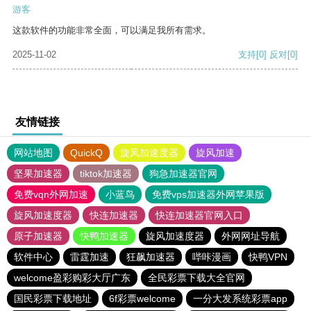
游客
这款软件的功能非常全面，可以满足我所有需求。
2025-11-02
支持
[0]
反对
[0]
友情链接
网站地图
QuickQ
旋风加速度器
旋风加速
坚果加速器
tiktok加速器
狗急加速器官网
免费vqn外网加速
小蓝鸟
免费vps加速器外网苹果版
旋风加速度器
快连加速器
快连加速器官网入口
原子加速器
快鸭加速器
旋风加速度器
外网网址导航
软件中心
雷霆加速
狂飙加速器
哔咔漫画
快鸭VPN
welcome盈彩购彩大厅广东
全民彩票下载大全官网
国民彩票下载地址
6f彩票welcome
一分大发系统彩票app