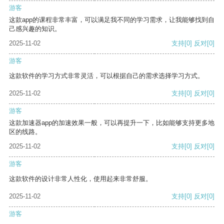
游客
这款app的课程非常丰富，可以满足我不同的学习需求，让我能够找到自
己感兴趣的知识。
2025-11-02
支持
[0]
反对
[0]
游客
这款软件的学习方式非常灵活，可以根据自己的需求选择学习方式。
2025-11-02
支持
[0]
反对
[0]
游客
这款加速器app的加速效果一般，可以再提升一下，比如能够支持更多地
区的线路。
2025-11-02
支持
[0]
反对
[0]
游客
这款软件的设计非常人性化，使用起来非常舒服。
2025-11-02
支持
[0]
反对
[0]
游客