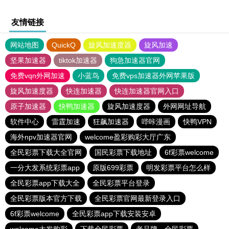
友情链接
网站地图
QuickQ
旋风加速度器
旋风加速
坚果加速器
tiktok加速器
狗急加速器官网
免费vqn外网加速
小蓝鸟
免费vps加速器外网苹果版
旋风加速度器
快连加速器
快连加速器官网入口
原子加速器
快鸭加速器
旋风加速度器
外网网址导航
软件中心
雷霆加速
狂飙加速器
哔咔漫画
快鸭VPN
海外npv加速器官网
welcome盈彩购彩大厅广东
全民彩票下载大全官网
国民彩票下载地址
6f彩票welcome
一分大发系统彩票app
原版699彩票
明发彩票平台怎么样
全民彩票app下载大全
全民彩票平台登录
全民彩票版本官方下载
全民彩票官网最新登录入口
6f彩票welcome
全民彩票app下载安装安卓