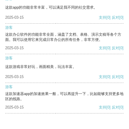
这款app的功能非常丰富，可以满足我不同的社交需求。
2025-03-15
支持
[0]
反对
[0]
游客
这款办公软件的功能非常全面，涵盖了文档、表格、演示文稿等各个方
面。我可以使用它来完成日常办公的所有任务，非常方便。
2025-03-15
支持
[0]
反对
[0]
游客
这款游戏非常好玩，画面精美，玩法丰富。
2025-03-15
支持
[0]
反对
[0]
游客
这款加速器app的加速效果一般，可以再提升一下，比如能够支持更多地
区的线路。
2025-03-15
支持
[0]
反对
[0]