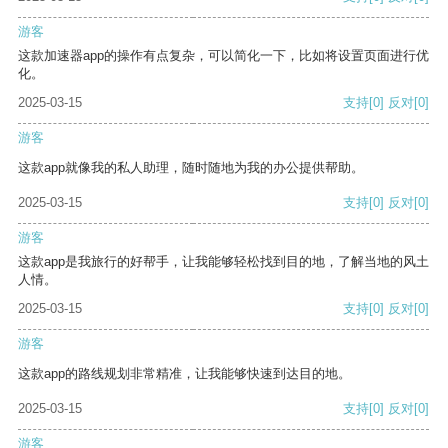
游客
这款加速器app的操作有点复杂，可以简化一下，比如将设置页面进行优
化。
2025-03-15
支持
[0]
反对
[0]
游客
这款app就像我的私人助理，随时随地为我的办公提供帮助。
2025-03-15
支持
[0]
反对
[0]
游客
这款app是我旅行的好帮手，让我能够轻松找到目的地，了解当地的风土
人情。
2025-03-15
支持
[0]
反对
[0]
游客
这款app的路线规划非常精准，让我能够快速到达目的地。
2025-03-15
支持
[0]
反对
[0]
游客