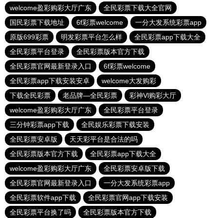
welcome盈彩购彩大厅广东
全民彩票下载大全官网
国民彩票下载地址
6f彩票welcome
一分大发系统彩票app
原版699彩票
明发彩票平台怎么样
全民彩票app下载大全
全民彩票平台登录
全民彩票版本官方下载
全民彩票官网最新登录入口
6f彩票welcome
全民彩票app下载安装安卓
welcome大发购彩
下载全民彩票
老品牌—全民彩票
彩神Vl购彩大厅
welcome盈彩购彩大厅广东
全民彩票平台登录
三分钟彩票app下载
全民娱乐彩票下载安装
全民彩票安卓版
天天彩平台是合法的吗
全民彩票版本官方下载
全民彩票app下载大全
welcome盈彩购彩大厅广东
全民彩票安卓版下载
全民彩票官网最新登录入口
一分大发系统彩票app
全民彩票软件app下载
全民彩票官网app下载安装
全民彩票平台换了吗
全民彩票版本官方下载