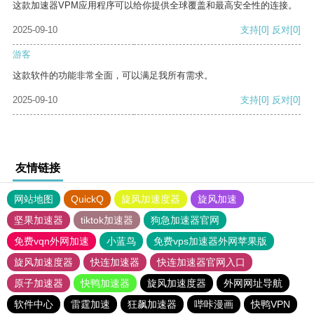
这款加速器VPM应用程序可以给你提供全球覆盖和最高安全性的连接。
2025-09-10
支持
[0]
反对
[0]
游客
这款软件的功能非常全面，可以满足我所有需求。
2025-09-10
支持
[0]
反对
[0]
友情链接
网站地图
QuickQ
旋风加速度器
旋风加速
坚果加速器
tiktok加速器
狗急加速器官网
免费vqn外网加速
小蓝鸟
免费vps加速器外网苹果版
旋风加速度器
快连加速器
快连加速器官网入口
原子加速器
快鸭加速器
旋风加速度器
外网网址导航
软件中心
雷霆加速
狂飙加速器
哔咔漫画
快鸭VPN