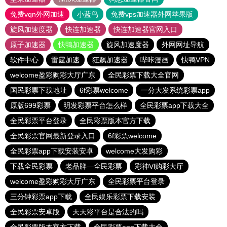
免费vqn外网加速
小蓝鸟
免费vps加速器外网苹果版
旋风加速度器
快连加速器
快连加速器官网入口
原子加速器
快鸭加速器
旋风加速度器
外网网址导航
软件中心
雷霆加速
狂飙加速器
哔咔漫画
快鸭VPN
welcome盈彩购彩大厅广东
全民彩票下载大全官网
国民彩票下载地址
6f彩票welcome
一分大发系统彩票app
原版699彩票
明发彩票平台怎么样
全民彩票app下载大全
全民彩票平台登录
全民彩票版本官方下载
全民彩票官网最新登录入口
6f彩票welcome
全民彩票app下载安装安卓
welcome大发购彩
下载全民彩票
老品牌—全民彩票
彩神Vl购彩大厅
welcome盈彩购彩大厅广东
全民彩票平台登录
三分钟彩票app下载
全民娱乐彩票下载安装
全民彩票安卓版
天天彩平台是合法的吗