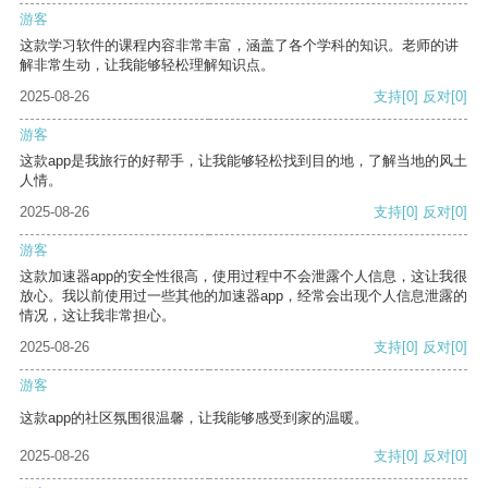
游客
这款学习软件的课程内容非常丰富，涵盖了各个学科的知识。老师的讲
解非常生动，让我能够轻松理解知识点。
2025-08-26
支持
[0]
反对
[0]
游客
这款app是我旅行的好帮手，让我能够轻松找到目的地，了解当地的风土
人情。
2025-08-26
支持
[0]
反对
[0]
游客
这款加速器app的安全性很高，使用过程中不会泄露个人信息，这让我很
放心。我以前使用过一些其他的加速器app，经常会出现个人信息泄露的
情况，这让我非常担心。
2025-08-26
支持
[0]
反对
[0]
游客
这款app的社区氛围很温馨，让我能够感受到家的温暖。
2025-08-26
支持
[0]
反对
[0]