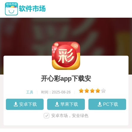
开心彩app下载安
工具
|
时间：2025-08-26
|
安卓下载
苹果下载
PC下载
安卓市场，安全绿色