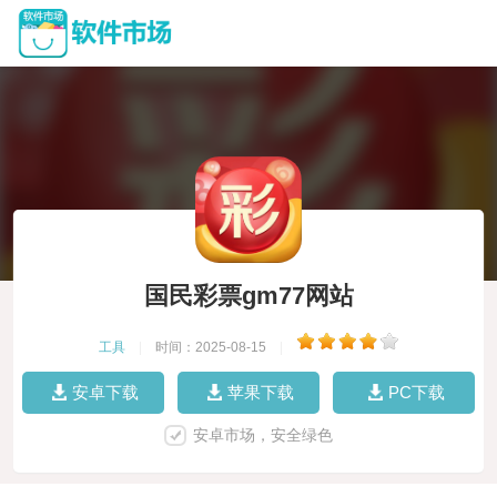
国民彩票gm77网站
工具
|
时间：2025-08-15
|
安卓下载
苹果下载
PC下载
安卓市场，安全绿色