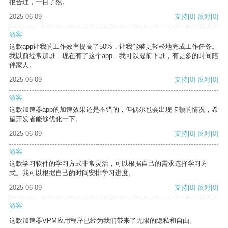
很合理，一目了然。
2025-06-09
支持
[0]
反对
[0]
游客
这款app让我的工作效率提高了50%，让我能够更轻松地完成工作任务。
我以前经常加班，现在有了这个app，我可以提前下班，有更多的时间陪
伴家人。
2025-06-09
支持
[0]
反对
[0]
游客
这款加速器app的加速效果还是不错的，但偶尔也会出现卡顿的情况，希
望开发者能够优化一下。
2025-06-09
支持
[0]
反对
[0]
游客
这款学习软件的学习方式非常灵活，可以根据自己的需求选择学习方
式。我可以根据自己的时间安排学习进度。
2025-06-09
支持
[0]
反对
[0]
游客
这款加速器VPM应用程序已经为我们带来了无限的隐私和自由。