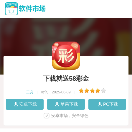
下载就送58彩金
工具
|
时间：2025-06-09
|
安卓下载
苹果下载
PC下载
安卓市场，安全绿色