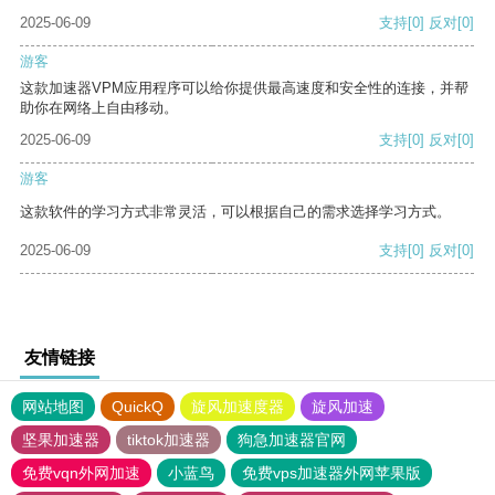
2025-06-09
支持
[0]
反对
[0]
游客
这款加速器VPM应用程序可以给你提供最高速度和安全性的连接，并帮
助你在网络上自由移动。
2025-06-09
支持
[0]
反对
[0]
游客
这款软件的学习方式非常灵活，可以根据自己的需求选择学习方式。
2025-06-09
支持
[0]
反对
[0]
友情链接
网站地图
QuickQ
旋风加速度器
旋风加速
坚果加速器
tiktok加速器
狗急加速器官网
免费vqn外网加速
小蓝鸟
免费vps加速器外网苹果版