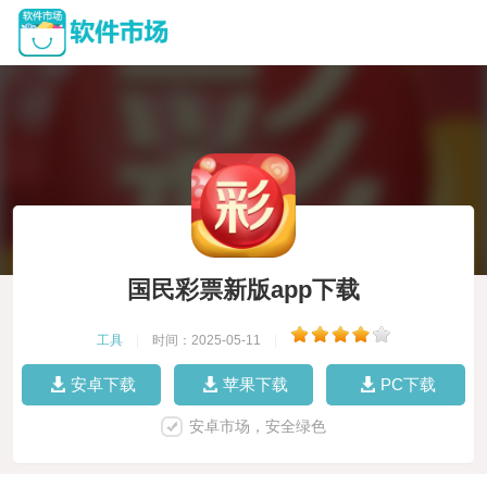
国民彩票新版app下载
工具
|
时间：2025-05-11
|
安卓下载
苹果下载
PC下载
安卓市场，安全绿色