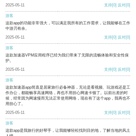
2025-05-11
支持
[0]
反对
[0]
游客
这款app的功能非常强大，可以满足我所有的工作需求，让我能够在工作
中游刃有余。
2025-05-11
支持
[0]
反对
[0]
游客
这款加速器VPM应用程序已经为我们带来了无限的流畅体验和安全性保
护。
2025-05-11
支持
[0]
反对
[0]
游客
这款加速器app简直是居家旅行必备神器，无论是看视频、玩游戏还是工
作办公，都能畅享高速网络，再也不用担心网速卡顿了。以前出差的时
候，经常因为网速慢而无法正常使用网络，现在有了这个app，我再也不
用担心了。
2025-05-11
支持
[0]
反对
[0]
游客
这款app是我旅行的好帮手，让我能够轻松找到目的地，了解当地的风土
人情。