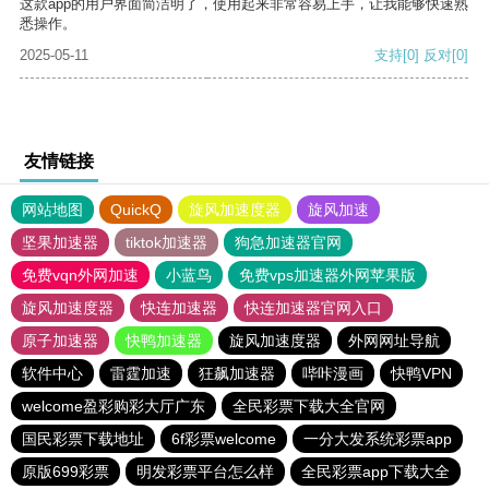
这款app的用户界面简洁明了，使用起来非常容易上手，让我能够快速熟
悉操作。
2025-05-11
支持
[0]
反对
[0]
友情链接
网站地图
QuickQ
旋风加速度器
旋风加速
坚果加速器
tiktok加速器
狗急加速器官网
免费vqn外网加速
小蓝鸟
免费vps加速器外网苹果版
旋风加速度器
快连加速器
快连加速器官网入口
原子加速器
快鸭加速器
旋风加速度器
外网网址导航
软件中心
雷霆加速
狂飙加速器
哔咔漫画
快鸭VPN
welcome盈彩购彩大厅广东
全民彩票下载大全官网
国民彩票下载地址
6f彩票welcome
一分大发系统彩票app
原版699彩票
明发彩票平台怎么样
全民彩票app下载大全