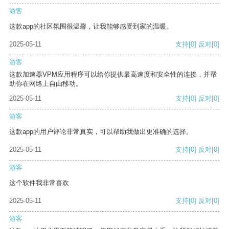
游客
这款app的社区氛围很温馨，让我能够感受到家的温暖。
2025-05-11
支持
[0]
反对
[0]
游客
这款加速器VPM应用程序可以给你提供最高速度和安全性的连接，并帮
助你在网络上自由移动。
2025-05-11
支持
[0]
反对
[0]
游客
这款app的用户评论非常真实，可以帮助我做出更准确的选择。
2025-05-11
支持
[0]
反对
[0]
游客
这个软件我非常喜欢
2025-05-11
支持
[0]
反对
[0]
游客