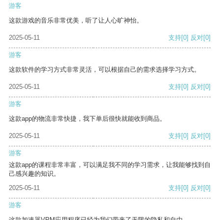
游客
这款游戏的音乐非常优美，听了让人心旷神怡。
2025-05-11
支持
[0]
反对
[0]
游客
这款软件的学习方式非常灵活，可以根据自己的需求选择学习方式。
2025-05-11
支持
[0]
反对
[0]
游客
这款app的物流非常快捷，我下单后很快就能收到商品。
2025-05-11
支持
[0]
反对
[0]
游客
这款app的课程非常丰富，可以满足我不同的学习需求，让我能够找到自
己感兴趣的知识。
2025-05-11
支持
[0]
反对
[0]
游客
这款加速器VPM应用程序已经为我们带来了无限的隐私和自由。