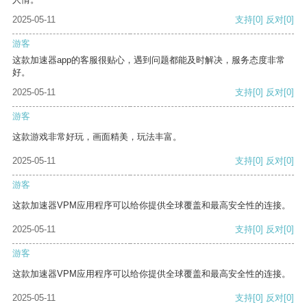
2025-05-11
支持
[0]
反对
[0]
游客
这款加速器app的客服很贴心，遇到问题都能及时解决，服务态度非常
好。
2025-05-11
支持
[0]
反对
[0]
游客
这款游戏非常好玩，画面精美，玩法丰富。
2025-05-11
支持
[0]
反对
[0]
游客
这款加速器VPM应用程序可以给你提供全球覆盖和最高安全性的连接。
2025-05-11
支持
[0]
反对
[0]
游客
这款加速器VPM应用程序可以给你提供全球覆盖和最高安全性的连接。
2025-05-11
支持
[0]
反对
[0]