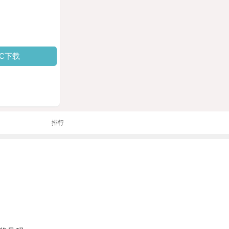
PC下载
排行