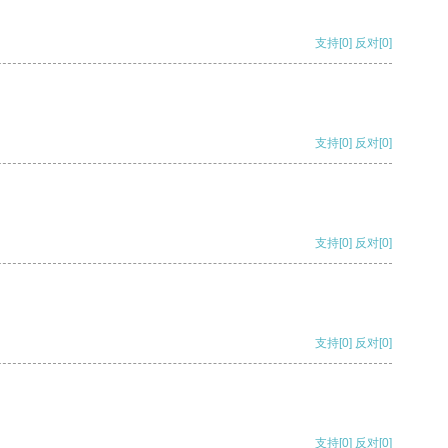
支持
[0]
反对
[0]
支持
[0]
反对
[0]
支持
[0]
反对
[0]
支持
[0]
反对
[0]
支持
[0]
反对
[0]