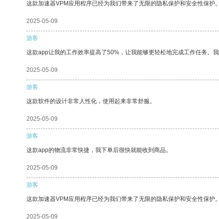
这款加速器VPM应用程序已经为我们带来了无限的隐私保护和安全性保护
2025-05-09
游客
这款app让我的工作效率提高了50%，让我能够更轻松地完成工作任务。
2025-05-09
游客
这款软件的设计非常人性化，使用起来非常舒服。
2025-05-09
游客
这款app的物流非常快捷，我下单后很快就能收到商品。
2025-05-09
游客
这款加速器VPM应用程序已经为我们带来了无限的隐私保护和安全性保护
2025-05-09