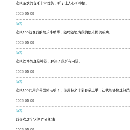
这款游戏的音乐非常优美，听了让人心旷神怡。
2025-05-09
游客
这款app就像我的娱乐小助手，随时随地为我的娱乐提供帮助。
2025-05-09
游客
这款软件简直是神器，解决了我所有问题。
2025-05-09
游客
这款app的用户界面简洁明了，使用起来非常容易上手，让我能够快速熟悉
2025-05-09
游客
我喜欢这个软件 作者加油
2025-05-09