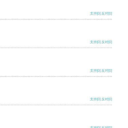
支持
[0]
反对
[0]
支持
[0]
反对
[0]
支持
[0]
反对
[0]
支持
[0]
反对
[0]
支持
[0]
反对
[0]