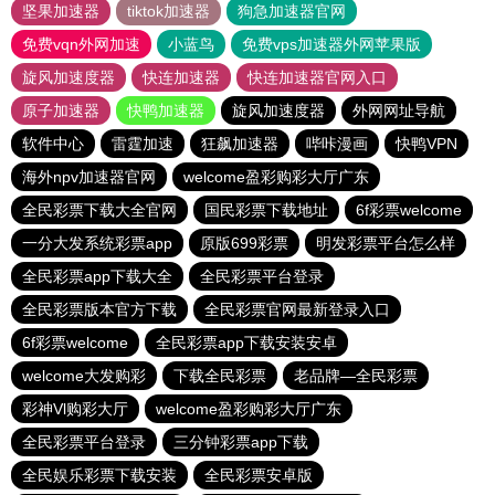
坚果加速器
tiktok加速器
狗急加速器官网
免费vqn外网加速
小蓝鸟
免费vps加速器外网苹果版
旋风加速度器
快连加速器
快连加速器官网入口
原子加速器
快鸭加速器
旋风加速度器
外网网址导航
软件中心
雷霆加速
狂飙加速器
哔咔漫画
快鸭VPN
海外npv加速器官网
welcome盈彩购彩大厅广东
全民彩票下载大全官网
国民彩票下载地址
6f彩票welcome
一分大发系统彩票app
原版699彩票
明发彩票平台怎么样
全民彩票app下载大全
全民彩票平台登录
全民彩票版本官方下载
全民彩票官网最新登录入口
6f彩票welcome
全民彩票app下载安装安卓
welcome大发购彩
下载全民彩票
老品牌—全民彩票
彩神Vl购彩大厅
welcome盈彩购彩大厅广东
全民彩票平台登录
三分钟彩票app下载
全民娱乐彩票下载安装
全民彩票安卓版