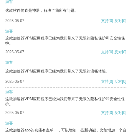
游客
这款软件简直是神器，解决了我所有问题。
2025-05-07
支持
[0]
反对
[0]
游客
这款加速器VPM应用程序已经为我们带来了无限的隐私保护和安全性保
护。
2025-05-07
支持
[0]
反对
[0]
游客
这款加速器VPM应用程序已经为我们带来了无限的流畅体验。
2025-05-07
支持
[0]
反对
[0]
游客
这款加速器VPM应用程序已经为我们带来了无限的隐私保护和安全性保
护。
2025-05-07
支持
[0]
反对
[0]
游客
这款加速器app的功能有点单一，可以增加一些新功能，比如增加一个自