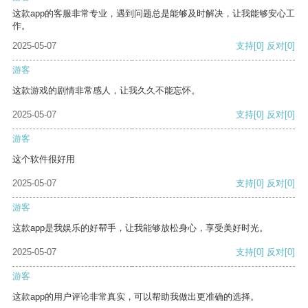
这款app的客服非常专业，遇到问题总是能够及时解决，让我能够安心工
作。
2025-05-07
支持
[0]
反对
[0]
游客
这款游戏的剧情非常感人，让我久久不能忘怀。
2025-05-07
支持
[0]
反对
[0]
游客
这个软件很好用
2025-05-07
支持
[0]
反对
[0]
游客
这款app是我娱乐的好帮手，让我能够放松身心，享受美好时光。
2025-05-07
支持
[0]
反对
[0]
游客
这款app的用户评论非常真实，可以帮助我做出更准确的选择。