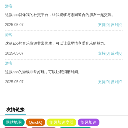
游客
这款app就像我的社交平台，让我能够与志同道合的朋友一起交流。
2025-05-07
支持
[0]
反对
[0]
游客
这款app的音乐资源非常优质，可以让我尽情享受音乐的魅力。
2025-05-07
支持
[0]
反对
[0]
游客
这款app的游戏非常好玩，可以让我消磨时间。
2025-05-07
支持
[0]
反对
[0]
友情链接
网站地图
QuickQ
旋风加速度器
旋风加速