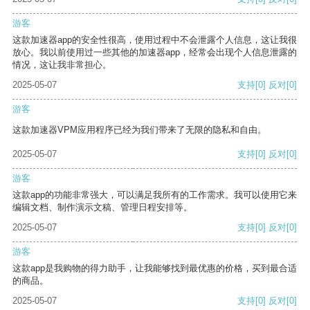
游客
这款加速器app的安全性很高，使用过程中不会泄露个人信息，这让我很
放心。我以前使用过一些其他的加速器app，经常会出现个人信息泄露的
情况，这让我非常担心。
2025-05-07
支持
[0]
反对
[0]
游客
这款加速器VPM应用程序已经为我们带来了无限的隐私和自由。
2025-05-07
支持
[0]
反对
[0]
游客
这款app的功能非常强大，可以满足我所有的工作需求。我可以使用它来
编辑文档、制作演示文稿、管理日程安排等。
2025-05-07
支持
[0]
反对
[0]
游客
这款app是我购物的得力助手，让我能够找到最优惠的价格，买到最合适
的商品。
2025-05-07
支持
[0]
反对
[0]