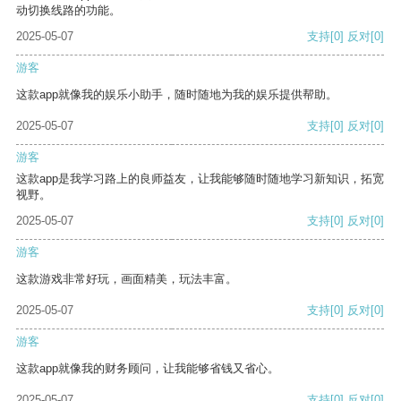
动切换线路的功能。
2025-05-07
支持
[0]
反对
[0]
游客
这款app就像我的娱乐小助手，随时随地为我的娱乐提供帮助。
2025-05-07
支持
[0]
反对
[0]
游客
这款app是我学习路上的良师益友，让我能够随时随地学习新知识，拓宽
视野。
2025-05-07
支持
[0]
反对
[0]
游客
这款游戏非常好玩，画面精美，玩法丰富。
2025-05-07
支持
[0]
反对
[0]
游客
这款app就像我的财务顾问，让我能够省钱又省心。
2025-05-07
支持
[0]
反对
[0]