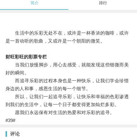
简介
排行
生活中的乐彩无处不在，或许是一杯香浓的咖啡，或许
是一首动听的歌曲，又或许是一个朝阳的微笑。
财旺彩旺的彩票专栏
当我们放慢脚步，用心去感受，就能发现这些细微而美
好的瞬间。
而追寻乐彩的过程本身也是一种快乐，让我们学会珍惜
身边的人和事，感恩生活的每一个细节。
所以，让我们一起追寻乐彩，让快乐和幸福的色彩渗透
到我们的生活中，让每一个日子都变得更加灿烂多彩。
愿我们永远保有对生活的热爱和对乐彩的追寻。
#39#
评论