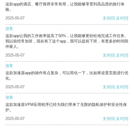
这款app的酒店、餐厅推荐非常有用，让我能够享受到高品质的旅行体
验。
2025-05-07
支持
[0]
反对
[0]
游客
这款app让我的工作效率提高了50%，让我能够更轻松地完成工作任务。
我以前经常加班，现在有了这个app，我可以提前下班，有更多的时间陪
伴家人。
2025-05-07
支持
[0]
反对
[0]
游客
这款加速器app的操作有点复杂，可以简化一下，比如将设置页面进行优
化。
2025-05-07
支持
[0]
反对
[0]
游客
这款加速器VPM应用程序已经为我们带来了无限的隐私保护和安全性保
护。
2025-05-07
支持
[0]
反对
[0]