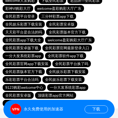
welcome大发购彩
下载全民彩票
老品牌—全民彩票
彩神Vl购彩大厅
welcome盈彩购彩大厅广东
全民彩票平台登录
三分钟彩票app下载
全民娱乐彩票下载安装
全民彩票安卓版
天天彩平台是合法的吗
全民彩票版本官方下载
全民彩票app下载大全
welcome盈彩购彩大厅广东
全民彩票安卓版下载
全民彩票官网最新登录入口
一分大发系统彩票app
全民彩票软件app下载
全民彩票官网app下载安装
全民彩票平台换了吗
全民彩票版本官方下载
全民娱乐彩票下载安装
乐彩彩票平台合法吗
全民娱乐彩票下载安装
9123购彩welcome中心
一分大发系统彩票app
全民彩票安卓版
顶级彩票app官方网站
全民彩票安卓版下载
新人送29元彩金平台
永久免费使用的加速器
下载