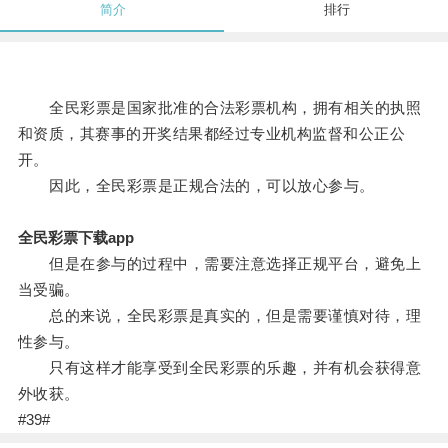
简介
排行
全民彩票是国家批准的合法彩票机构，拥有相关的执照
和资质，其赛事的开奖结果都经过专业机构监督和公正公
开。
因此，全民彩票是正规合法的，可以放心参与。
全民彩票下载app
但是在参与的过程中，需要注意选择正规平台，避免上
当受骗。
总的来说，全民彩票是真实的，但是需要谨慎对待，理
性参与。
只有这样才能享受到全民彩票的乐趣，并有机会获得意
外收获。
#39#