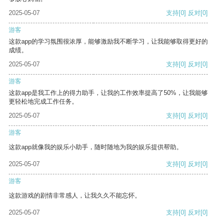
2025-05-07
支持
[0]
反对
[0]
游客
这款app的学习氛围很浓厚，能够激励我不断学习，让我能够取得更好的
成绩。
2025-05-07
支持
[0]
反对
[0]
游客
这款app是我工作上的得力助手，让我的工作效率提高了50%，让我能够
更轻松地完成工作任务。
2025-05-07
支持
[0]
反对
[0]
游客
这款app就像我的娱乐小助手，随时随地为我的娱乐提供帮助。
2025-05-07
支持
[0]
反对
[0]
游客
这款游戏的剧情非常感人，让我久久不能忘怀。
2025-05-07
支持
[0]
反对
[0]