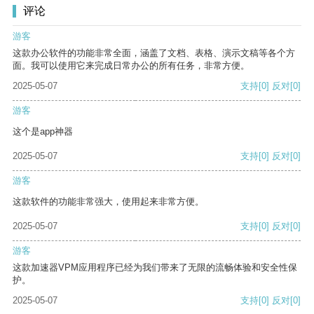
评论
游客
这款办公软件的功能非常全面，涵盖了文档、表格、演示文稿等各个方
面。我可以使用它来完成日常办公的所有任务，非常方便。
2025-05-07
支持
[0]
反对
[0]
游客
这个是app神器
2025-05-07
支持
[0]
反对
[0]
游客
这款软件的功能非常强大，使用起来非常方便。
2025-05-07
支持
[0]
反对
[0]
游客
这款加速器VPM应用程序已经为我们带来了无限的流畅体验和安全性保
护。
2025-05-07
支持
[0]
反对
[0]