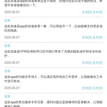
这款加速器app的加速效果还是不错的，但偶尔也会出现卡顿的情况，希
望开发者能够优化一下。
2025-05-07
支持
[0]
反对
[0]
游客
这款加速器app的加速效果一般，可以再提升一下，比如能够支持更多地
区的线路。
2025-05-07
支持
[0]
反对
[0]
游客
这款加速器VPM应用程序已经为我们带来了无限的隐私保护和安全性保
护。
2025-05-07
支持
[0]
反对
[0]
游客
这款app的功能非常强大，可以满足我所有的工作需求，让我能够在工作
中游刃有余。
2025-05-07
支持
[0]
反对
[0]
游客
这款app的售后服务非常完善，遇到问题总是能够得到妥善解决，让我能
够放心购物。