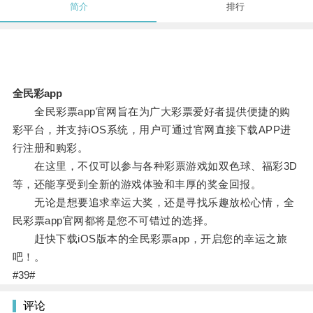
简介
排行
全民彩app
全民彩票app官网旨在为广大彩票爱好者提供便捷的购
彩平台，并支持iOS系统，用户可通过官网直接下载APP进
行注册和购彩。
在这里，不仅可以参与各种彩票游戏如双色球、福彩3D
等，还能享受到全新的游戏体验和丰厚的奖金回报。
无论是想要追求幸运大奖，还是寻找乐趣放松心情，全
民彩票app官网都将是您不可错过的选择。
赶快下载iOS版本的全民彩票app，开启您的幸运之旅
吧！。
#39#
评论