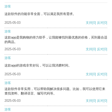
游客
这款软件的功能非常全面，可以满足我所有需求。
2025-05-03
支持
[0]
反对
[0]
游客
这款app是我购物的得力助手，让我能够找到最优惠的价格，买到最合适
的商品。
2025-05-03
支持
[0]
反对
[0]
游客
这款app的游戏非常好玩，可以让我消磨时间。
2025-05-03
支持
[0]
反对
[0]
游客
这款软件非常实用，可以帮助我解决很多问题。比如，我可以使用它来
查找资料、翻译语言、编写代码等。
2025-05-03
支持
[0]
反对
[0]
游客