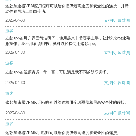
这款加速器VPM应用程序可以给你提供最高速度和安全性的连接，并帮
助你在网络上自由移动。
2025-04-30
支持
[0]
反对
[0]
游客
这款app的用户界面简洁明了，使用起来非常容易上手，让我能够快速熟
悉操作。我不用看说明书，就可以轻松使用这款app。
2025-04-30
支持
[0]
反对
[0]
游客
这款app的视频资源非常丰富，可以满足我不同的娱乐需求。
2025-04-30
支持
[0]
反对
[0]
游客
这款加速器VPM应用程序可以给你提供全球覆盖和最高安全性的连接。
2025-04-30
支持
[0]
反对
[0]
游客
这款加速器VPM应用程序可以给你提供最高速度和安全性的连接。