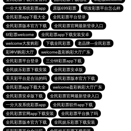
一分大发系统彩票app
原版699彩票
明发彩票平台怎么样
全民彩票app下载大全
全民彩票平台登录
全民彩票版本官方下载
全民彩票官网最新登录入口
6f彩票welcome
全民彩票app下载安装安卓
welcome大发购彩
下载全民彩票
老品牌—全民彩票
彩神Vl购彩大厅
welcome盈彩购彩大厅广东
全民彩票平台登录
三分钟彩票app下载
全民娱乐彩票下载安装
全民彩票安卓版
天天彩平台是合法的吗
全民彩票版本官方下载
全民彩票app下载大全
welcome盈彩购彩大厅广东
全民彩票安卓版下载
全民彩票官网最新登录入口
一分大发系统彩票app
全民彩票软件app下载
全民彩票官网app下载安装
全民彩票平台换了吗
全民彩票版本官方下载
全民娱乐彩票下载安装