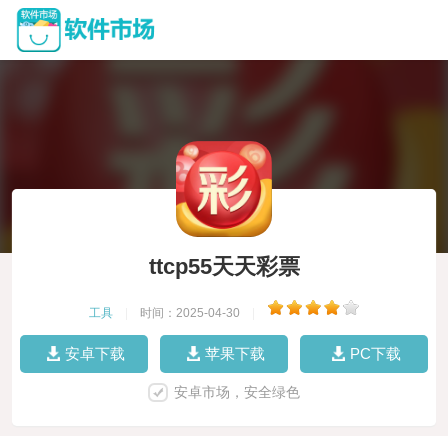
ttcp55天天彩票
工具
|
时间：2025-04-30
|
安卓下载
苹果下载
PC下载
安卓市场，安全绿色