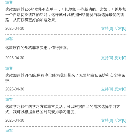
游客
这款加速器app的功能有点单一，可以增加一些新功能。比如，可以增加
一个自动切换线路的功能，这样就可以根据网络情况自动选择最优的线
路，从而获得更好的加速效果。
2025-04-30
支持
[0]
反对
[0]
游客
这款软件的价格非常实惠，值得推荐。
2025-04-30
支持
[0]
反对
[0]
游客
这款加速器VPM应用程序已经为我们带来了无限的隐私保护和安全性保
护。
2025-04-30
支持
[0]
反对
[0]
游客
这款学习软件的学习方式非常灵活，可以根据自己的需求选择学习方
式。我可以根据自己的时间安排学习进度。
2025-04-30
支持
[0]
反对
[0]
游客