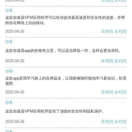
2025-04-26
支持
[0]
反对
[0]
游客
这款加速器VPM应用程序可以给你提供最高速度和安全性的连接，并帮
助你在网络上自由移动。
2025-04-26
支持
[0]
反对
[0]
游客
这款加速器app的价格有点贵，可以适当降低一些，这样会更加亲民。
2025-04-26
支持
[0]
反对
[0]
游客
这款app是我学习路上的良师益友，让我能够随时随地学习新知识，拓宽
视野。
2025-04-26
支持
[0]
反对
[0]
游客
这款加速器VPM应用程序提供了顶级的安全性和隐私保护。
2025-04-26
支持
[0]
反对
[0]
游客