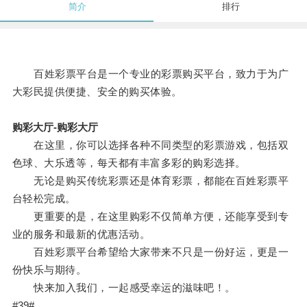
简介
排行
百姓彩票平台是一个专业的彩票购买平台，致力于为广
大彩民提供便捷、安全的购买体验。
购彩大厅-购彩大厅
在这里，你可以选择各种不同类型的彩票游戏，包括双
色球、大乐透等，每天都有丰富多彩的购彩选择。
无论是购买传统彩票还是体育彩票，都能在百姓彩票平
台轻松完成。
更重要的是，在这里购彩不仅简单方便，还能享受到专
业的服务和最新的优惠活动。
百姓彩票平台希望给大家带来不只是一份好运，更是一
份快乐与期待。
快来加入我们，一起感受幸运的滋味吧！。
#39#