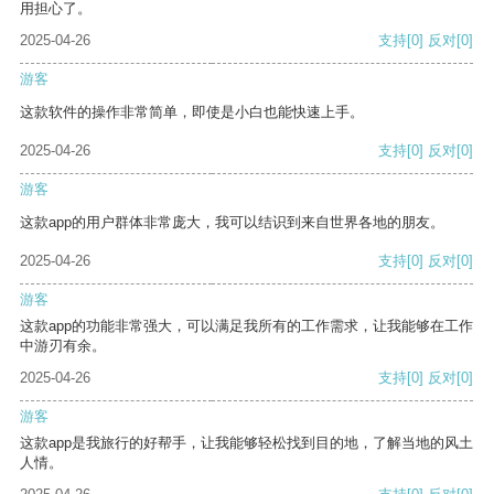
用担心了。
2025-04-26
支持
[0]
反对
[0]
游客
这款软件的操作非常简单，即使是小白也能快速上手。
2025-04-26
支持
[0]
反对
[0]
游客
这款app的用户群体非常庞大，我可以结识到来自世界各地的朋友。
2025-04-26
支持
[0]
反对
[0]
游客
这款app的功能非常强大，可以满足我所有的工作需求，让我能够在工作
中游刃有余。
2025-04-26
支持
[0]
反对
[0]
游客
这款app是我旅行的好帮手，让我能够轻松找到目的地，了解当地的风土
人情。