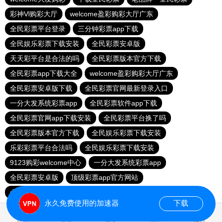
彩神Vl购彩大厅
welcome盈彩购彩大厅广东
全民彩票平台登录
三分钟彩票app下载
全民娱乐彩票下载安装
全民彩票安卓版
天天彩平台是合法的吗
全民彩票版本官方下载
全民彩票app下载大全
welcome盈彩购彩大厅广东
全民彩票安卓版下载
全民彩票官网最新登录入口
一分大发系统彩票app
全民彩票软件app下载
全民彩票官网app下载安装
全民彩票平台换了吗
全民彩票版本官方下载
全民娱乐彩票下载安装
乐彩彩票平台合法吗
全民娱乐彩票下载安装
9123购彩welcome中心
一分大发系统彩票app
全民彩票安卓版
顶级彩票app官方网站
全民彩票安卓版下载
新人送29元彩金平台
永久免费使用的加速器
下载
0.018613s
首页
安卓
苹果
排行
推荐