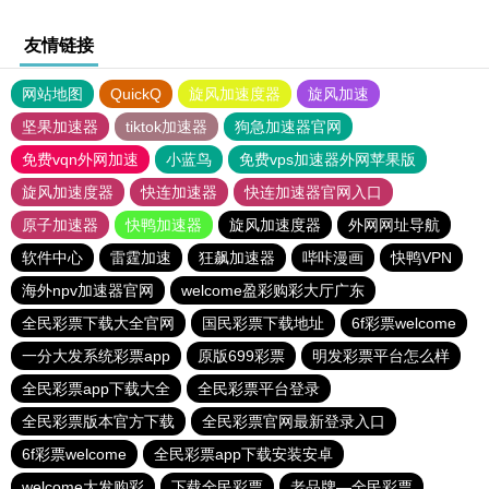
友情链接
网站地图
QuickQ
旋风加速度器
旋风加速
坚果加速器
tiktok加速器
狗急加速器官网
免费vqn外网加速
小蓝鸟
免费vps加速器外网苹果版
旋风加速度器
快连加速器
快连加速器官网入口
原子加速器
快鸭加速器
旋风加速度器
外网网址导航
软件中心
雷霆加速
狂飙加速器
哔咔漫画
快鸭VPN
海外npv加速器官网
welcome盈彩购彩大厅广东
全民彩票下载大全官网
国民彩票下载地址
6f彩票welcome
一分大发系统彩票app
原版699彩票
明发彩票平台怎么样
全民彩票app下载大全
全民彩票平台登录
全民彩票版本官方下载
全民彩票官网最新登录入口
6f彩票welcome
全民彩票app下载安装安卓
welcome大发购彩
下载全民彩票
老品牌—全民彩票