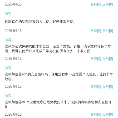
2025-04-15
支持
[0]
反对
[0]
游客
这款软件的功能非常强大，使用起来非常方便。
2025-04-15
支持
[0]
反对
[0]
游客
这款办公软件的功能非常全面，涵盖了文档、表格、演示文稿等各个方
面。我可以使用它来完成日常办公的所有任务，非常方便。
2025-04-15
支持
[0]
反对
[0]
游客
这款加速器app的安全性很高，使用过程中不会泄露个人信息，让我非常
放心。
2025-04-15
支持
[0]
反对
[0]
游客
这款加速器VPM应用程序已经为我们带来了无限的流畅体验和安全性保
护。
2025-04-15
支持
[0]
反对
[0]