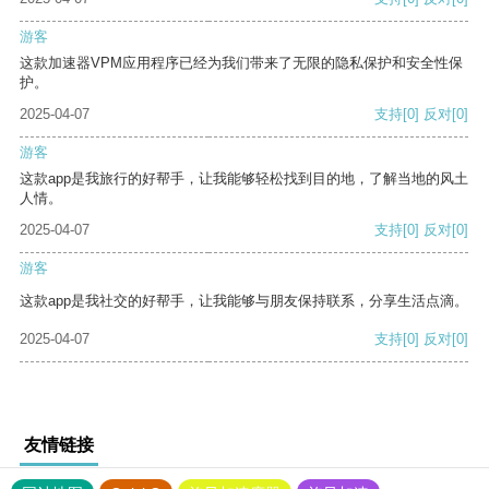
游客
这款加速器VPM应用程序已经为我们带来了无限的隐私保护和安全性保
护。
2025-04-07
支持
[0]
反对
[0]
游客
这款app是我旅行的好帮手，让我能够轻松找到目的地，了解当地的风土
人情。
2025-04-07
支持
[0]
反对
[0]
游客
这款app是我社交的好帮手，让我能够与朋友保持联系，分享生活点滴。
2025-04-07
支持
[0]
反对
[0]
友情链接