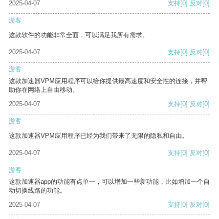
2025-04-07
支持
[0]
反对
[0]
游客
这款软件的功能非常全面，可以满足我所有需求。
2025-04-07
支持
[0]
反对
[0]
游客
这款加速器VPM应用程序可以给你提供最高速度和安全性的连接，并帮
助你在网络上自由移动。
2025-04-07
支持
[0]
反对
[0]
游客
这款加速器VPM应用程序已经为我们带来了无限的隐私和自由。
2025-04-07
支持
[0]
反对
[0]
游客
这款加速器app的功能有点单一，可以增加一些新功能，比如增加一个自
动切换线路的功能。
2025-04-07
支持
[0]
反对
[0]