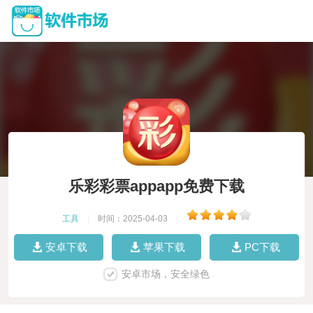
乐彩彩票appapp免费下载
工具
|
时间：2025-04-03
|
安卓下载
苹果下载
PC下载
安卓市场，安全绿色