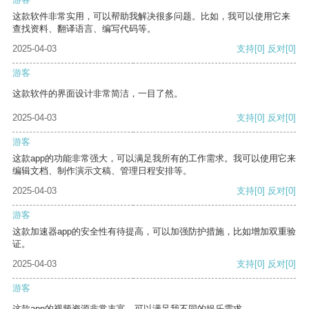
这款软件非常实用，可以帮助我解决很多问题。比如，我可以使用它来
查找资料、翻译语言、编写代码等。
2025-04-03
支持
[0]
反对
[0]
游客
这款软件的界面设计非常简洁，一目了然。
2025-04-03
支持
[0]
反对
[0]
游客
这款app的功能非常强大，可以满足我所有的工作需求。我可以使用它来
编辑文档、制作演示文稿、管理日程安排等。
2025-04-03
支持
[0]
反对
[0]
游客
这款加速器app的安全性有待提高，可以加强防护措施，比如增加双重验
证。
2025-04-03
支持
[0]
反对
[0]
游客
这款app的视频资源非常丰富，可以满足我不同的娱乐需求。