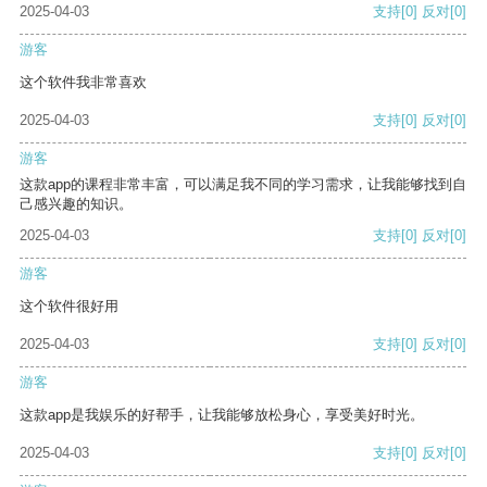
2025-04-03
支持
[0]
反对
[0]
游客
这个软件我非常喜欢
2025-04-03
支持
[0]
反对
[0]
游客
这款app的课程非常丰富，可以满足我不同的学习需求，让我能够找到自
己感兴趣的知识。
2025-04-03
支持
[0]
反对
[0]
游客
这个软件很好用
2025-04-03
支持
[0]
反对
[0]
游客
这款app是我娱乐的好帮手，让我能够放松身心，享受美好时光。
2025-04-03
支持
[0]
反对
[0]