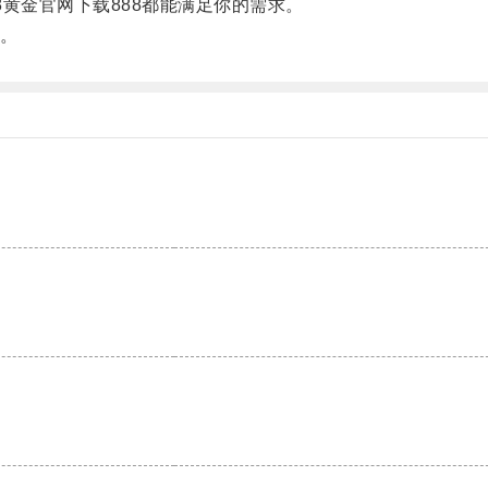
金官网下载888都能满足你的需求。
。