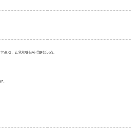
非常生动，让我能够轻松理解知识点。
野。