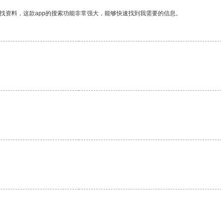
找资料，这款app的搜索功能非常强大，能够快速找到我需要的信息。