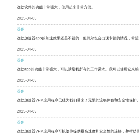
这款软件的功能非常强大，使用起来非常方便。
2025-04-03
游客
这款加速器app的加速效果还是不错的，但偶尔也会出现卡顿的情况，希
2025-04-03
游客
这款app的功能非常强大，可以满足我所有的工作需求。我可以使用它来
2025-04-03
游客
这款加速器VPM应用程序已经为我们带来了无限的流畅体验和安全性保护
2025-04-03
游客
这款加速器VPM应用程序可以给你提供最高速度和安全性的连接，并帮助