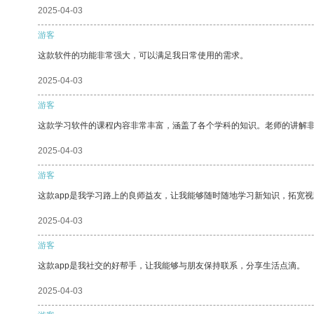
2025-04-03
游客
这款软件的功能非常强大，可以满足我日常使用的需求。
2025-04-03
游客
这款学习软件的课程内容非常丰富，涵盖了各个学科的知识。老师的讲解
2025-04-03
游客
这款app是我学习路上的良师益友，让我能够随时随地学习新知识，拓宽视
2025-04-03
游客
这款app是我社交的好帮手，让我能够与朋友保持联系，分享生活点滴。
2025-04-03