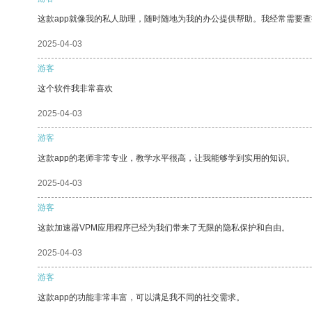
这款app就像我的私人助理，随时随地为我的办公提供帮助。我经常需要查
2025-04-03
游客
这个软件我非常喜欢
2025-04-03
游客
这款app的老师非常专业，教学水平很高，让我能够学到实用的知识。
2025-04-03
游客
这款加速器VPM应用程序已经为我们带来了无限的隐私保护和自由。
2025-04-03
游客
这款app的功能非常丰富，可以满足我不同的社交需求。