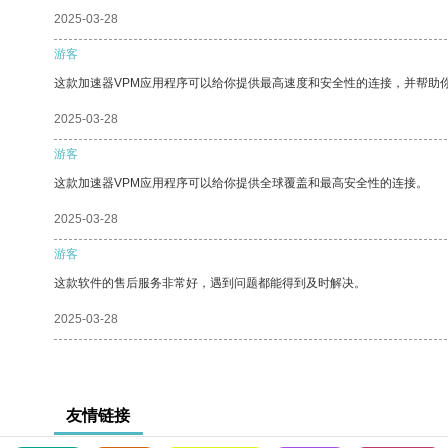
2025-03-28
游客
这款加速器VPM应用程序可以给你提供最高速度和安全性的连接，并帮助
2025-03-28
游客
这款加速器VPM应用程序可以给你提供全球覆盖和最高安全性的连接。
2025-03-28
游客
这款软件的售后服务非常好，遇到问题都能得到及时解决。
2025-03-28
友情链接