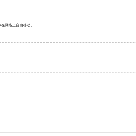
你在网络上自由移动。