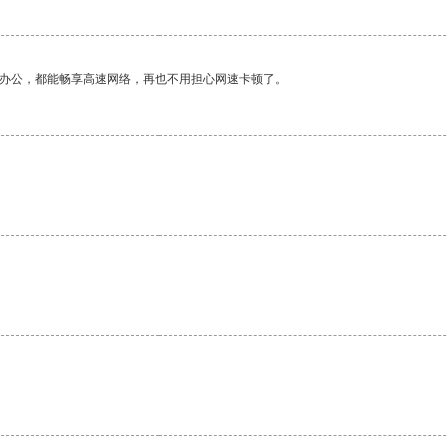
作办公，都能畅享高速网络，再也不用担心网速卡顿了。