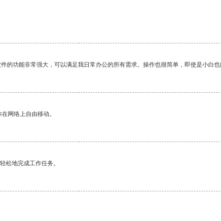
软件的功能非常强大，可以满足我日常办公的所有需求。操作也很简单，即使是小白也
你在网络上自由移动。
更轻松地完成工作任务。