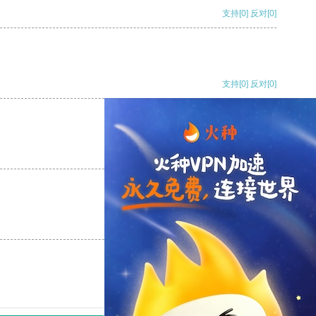
支持
[0]
反对
[0]
支持
[0]
反对
[0]
支持
[0]
反对
[0]
支持
[0]
反对
[0]