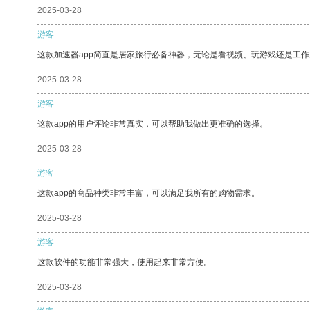
2025-03-28
游客
这款加速器app简直是居家旅行必备神器，无论是看视频、玩游戏还是工
2025-03-28
游客
这款app的用户评论非常真实，可以帮助我做出更准确的选择。
2025-03-28
游客
这款app的商品种类非常丰富，可以满足我所有的购物需求。
2025-03-28
游客
这款软件的功能非常强大，使用起来非常方便。
2025-03-28