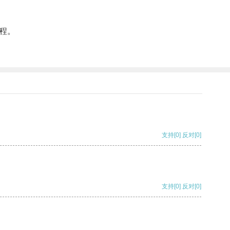
程。
支持
[0]
反对
[0]
支持
[0]
反对
[0]