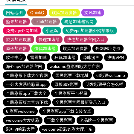
网站地图
QuickQ
旋风加速度器
旋风加速
坚果加速器
tiktok加速器
狗急加速器官网
免费vqn外网加速
小蓝鸟
免费vps加速器外网苹果版
旋风加速度器
快连加速器
快连加速器官网入口
原子加速器
快鸭加速器
旋风加速度器
外网网址导航
软件中心
雷霆加速
狂飙加速器
哔咔漫画
快鸭VPN
海外npv加速器官网
welcome盈彩购彩大厅广东
全民彩票下载大全官网
国民彩票下载地址
6f彩票welcome
一分大发系统彩票app
原版699彩票
明发彩票平台怎么样
全民彩票app下载大全
全民彩票平台登录
全民彩票版本官方下载
全民彩票官网最新登录入口
6f彩票welcome
全民彩票app下载安装安卓
welcome大发购彩
下载全民彩票
老品牌—全民彩票
彩神Vl购彩大厅
welcome盈彩购彩大厅广东