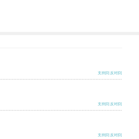
支持
[0]
反对
[0]
支持
[0]
反对
[0]
支持
[0]
反对
[0]