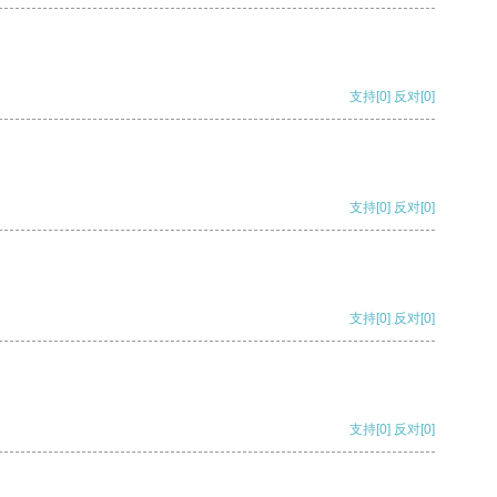
支持
[0]
反对
[0]
支持
[0]
反对
[0]
支持
[0]
反对
[0]
支持
[0]
反对
[0]