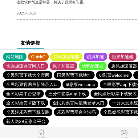
这款软件简直是神器，解决了我所有问题。
2025-03-19
友情链接
网站地图
QuickQ
旋风加速度器
旋风加速
坚果加速器
快连加速器官网入口
原子加速器
快鸭加速器
旋风加速度器
全民彩票下载大全官网
国民彩票下载地址
6f彩票welcome
全民彩票官网最新登录入口
6f彩票welcome
全民彩票app下载
全民彩票平台登录
三分钟彩票app下载
全民娱乐彩票下载安装
全民彩票安卓版下载
全民彩票官网最新登录入口
一分大发系统
全民娱乐彩票下载安装
乐彩彩票平台合法吗
全民娱乐彩票下载
新人送29元彩金平台