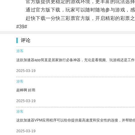
官方版提供更稳定的游戏环境，更丰富的玩法选择
通过官方版下载，玩家可以随时随地参与游戏，感
赶快下载一分快三彩票官方版，开启精彩的彩票之
#39#
评论
游客
这款加速器app简直是居家旅行必备神器，无论是看视频、玩游戏还是工
2025-03-19
游客
超棒啊 好用
2025-03-19
游客
这款加速器VPM应用程序可以给你提供最高速度和安全性的连接，并帮助
2025-03-19