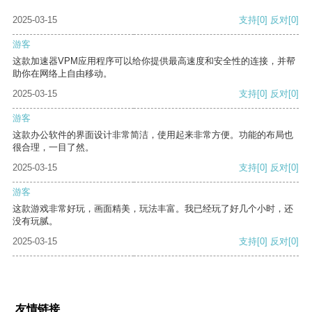
2025-03-15
支持
[0]
反对
[0]
游客
这款加速器VPM应用程序可以给你提供最高速度和安全性的连接，并帮
助你在网络上自由移动。
2025-03-15
支持
[0]
反对
[0]
游客
这款办公软件的界面设计非常简洁，使用起来非常方便。功能的布局也
很合理，一目了然。
2025-03-15
支持
[0]
反对
[0]
游客
这款游戏非常好玩，画面精美，玩法丰富。我已经玩了好几个小时，还
没有玩腻。
2025-03-15
支持
[0]
反对
[0]
友情链接