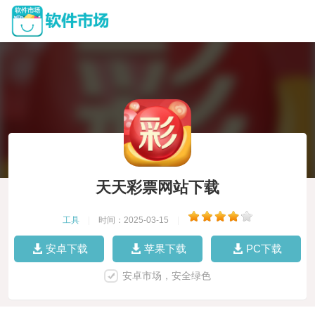
天天彩票网站下载
工具
|
时间：2025-03-15
|
安卓下载
苹果下载
PC下载
安卓市场，安全绿色