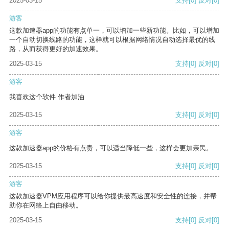
2025-03-15
支持
[0]
反对
[0]
游客
这款加速器app的功能有点单一，可以增加一些新功能。比如，可以增加
一个自动切换线路的功能，这样就可以根据网络情况自动选择最优的线
路，从而获得更好的加速效果。
2025-03-15
支持
[0]
反对
[0]
游客
我喜欢这个软件 作者加油
2025-03-15
支持
[0]
反对
[0]
游客
这款加速器app的价格有点贵，可以适当降低一些，这样会更加亲民。
2025-03-15
支持
[0]
反对
[0]
游客
这款加速器VPM应用程序可以给你提供最高速度和安全性的连接，并帮
助你在网络上自由移动。
2025-03-15
支持
[0]
反对
[0]