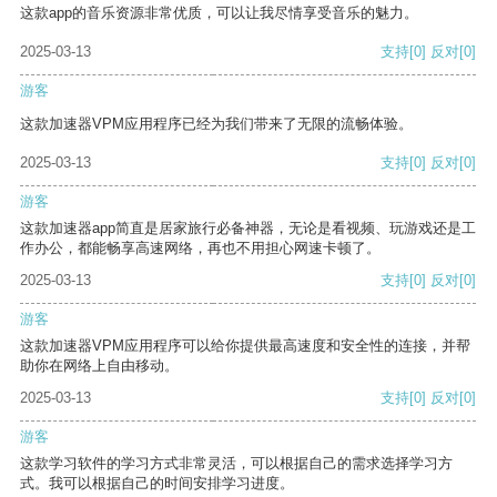
这款app的音乐资源非常优质，可以让我尽情享受音乐的魅力。
2025-03-13
支持
[0]
反对
[0]
游客
这款加速器VPM应用程序已经为我们带来了无限的流畅体验。
2025-03-13
支持
[0]
反对
[0]
游客
这款加速器app简直是居家旅行必备神器，无论是看视频、玩游戏还是工
作办公，都能畅享高速网络，再也不用担心网速卡顿了。
2025-03-13
支持
[0]
反对
[0]
游客
这款加速器VPM应用程序可以给你提供最高速度和安全性的连接，并帮
助你在网络上自由移动。
2025-03-13
支持
[0]
反对
[0]
游客
这款学习软件的学习方式非常灵活，可以根据自己的需求选择学习方
式。我可以根据自己的时间安排学习进度。