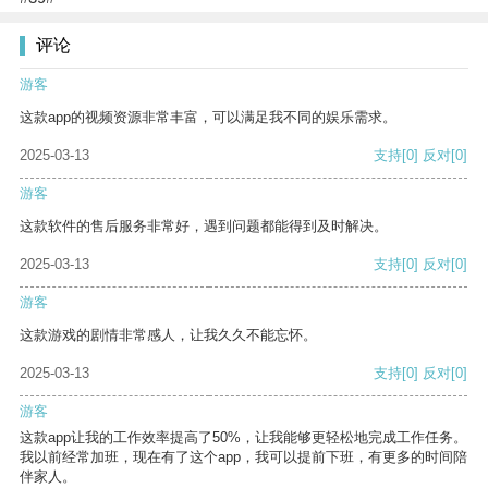
评论
游客
这款app的视频资源非常丰富，可以满足我不同的娱乐需求。
2025-03-13
支持
[0]
反对
[0]
游客
这款软件的售后服务非常好，遇到问题都能得到及时解决。
2025-03-13
支持
[0]
反对
[0]
游客
这款游戏的剧情非常感人，让我久久不能忘怀。
2025-03-13
支持
[0]
反对
[0]
游客
这款app让我的工作效率提高了50%，让我能够更轻松地完成工作任务。
我以前经常加班，现在有了这个app，我可以提前下班，有更多的时间陪
伴家人。