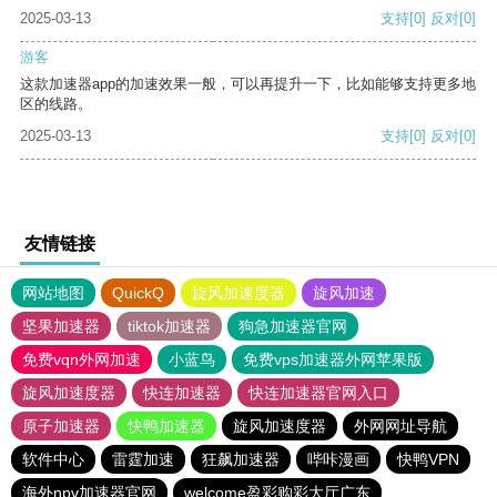
2025-03-13
支持
[0]
反对
[0]
游客
这款加速器app的加速效果一般，可以再提升一下，比如能够支持更多地
区的线路。
2025-03-13
支持
[0]
反对
[0]
友情链接
网站地图
QuickQ
旋风加速度器
旋风加速
坚果加速器
tiktok加速器
狗急加速器官网
免费vqn外网加速
小蓝鸟
免费vps加速器外网苹果版
旋风加速度器
快连加速器
快连加速器官网入口
原子加速器
快鸭加速器
旋风加速度器
外网网址导航
软件中心
雷霆加速
狂飙加速器
哔咔漫画
快鸭VPN
海外npv加速器官网
welcome盈彩购彩大厅广东