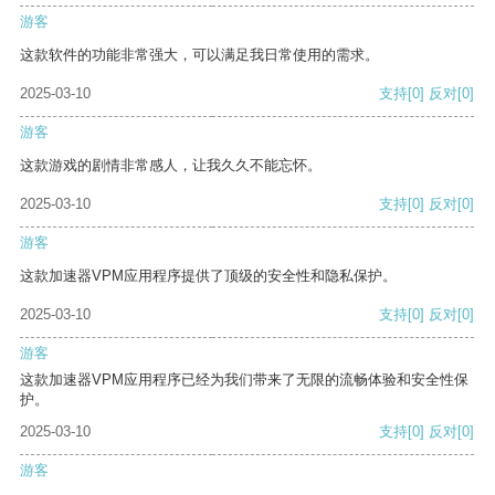
游客
这款软件的功能非常强大，可以满足我日常使用的需求。
2025-03-10
支持
[0]
反对
[0]
游客
这款游戏的剧情非常感人，让我久久不能忘怀。
2025-03-10
支持
[0]
反对
[0]
游客
这款加速器VPM应用程序提供了顶级的安全性和隐私保护。
2025-03-10
支持
[0]
反对
[0]
游客
这款加速器VPM应用程序已经为我们带来了无限的流畅体验和安全性保
护。
2025-03-10
支持
[0]
反对
[0]
游客