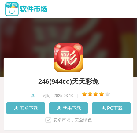
246(944cc)天天彩免
工具
|
时间：2025-03-10
|
安卓下载
苹果下载
PC下载
安卓市场，安全绿色