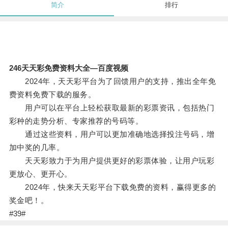
简介
排行
246天天彩免费资料大全―百度视频
2024年，天天彩平台为了回馈用户的支持，推出全年免
费资料免费下载的服务。
用户可以在平台上轻松获取最新的彩票资讯，包括热门
彩种的走势分析、专家推荐的号码等。
通过这些资料，用户可以更加准确地选择投注号码，增
加中奖的几率。
天天彩致力于为用户提供更好的彩票体验，让用户玩彩
更放心、更开心。
2024年，快来天天彩平台下载免费的资料，赢得更多的
奖金吧！。
#39#