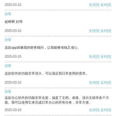
2025-03-10
支持
[0]
反对
[0]
游客
超棒啊 好用
2025-03-10
支持
[0]
反对
[0]
游客
这款app就像我的财务顾问，让我能够省钱又省心。
2025-03-10
支持
[0]
反对
[0]
游客
这款软件的功能非常强大，可以满足我日常使用的需求。
2025-03-10
支持
[0]
反对
[0]
游客
这款办公软件的功能非常全面，涵盖了文档、表格、演示文稿等各个方
面。我可以使用它来完成日常办公的所有任务，非常方便。
2025-03-10
支持
[0]
反对
[0]