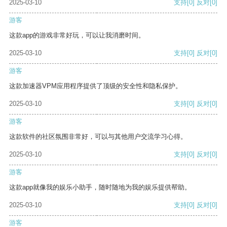
2025-03-10
支持
[0]
反对
[0]
游客
这款app的游戏非常好玩，可以让我消磨时间。
2025-03-10
支持
[0]
反对
[0]
游客
这款加速器VPM应用程序提供了顶级的安全性和隐私保护。
2025-03-10
支持
[0]
反对
[0]
游客
这款软件的社区氛围非常好，可以与其他用户交流学习心得。
2025-03-10
支持
[0]
反对
[0]
游客
这款app就像我的娱乐小助手，随时随地为我的娱乐提供帮助。
2025-03-10
支持
[0]
反对
[0]
游客