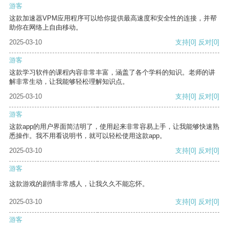
游客
这款加速器VPM应用程序可以给你提供最高速度和安全性的连接，并帮
助你在网络上自由移动。
2025-03-10
支持
[0]
反对
[0]
游客
这款学习软件的课程内容非常丰富，涵盖了各个学科的知识。老师的讲
解非常生动，让我能够轻松理解知识点。
2025-03-10
支持
[0]
反对
[0]
游客
这款app的用户界面简洁明了，使用起来非常容易上手，让我能够快速熟
悉操作。我不用看说明书，就可以轻松使用这款app。
2025-03-10
支持
[0]
反对
[0]
游客
这款游戏的剧情非常感人，让我久久不能忘怀。
2025-03-10
支持
[0]
反对
[0]
游客