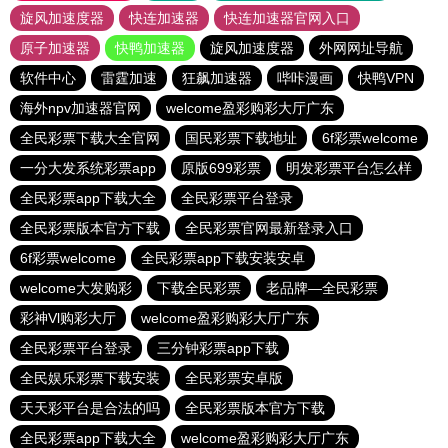
旋风加速度器
快连加速器
快连加速器官网入口
原子加速器
快鸭加速器
旋风加速度器
外网网址导航
软件中心
雷霆加速
狂飙加速器
哔咔漫画
快鸭VPN
海外npv加速器官网
welcome盈彩购彩大厅广东
全民彩票下载大全官网
国民彩票下载地址
6f彩票welcome
一分大发系统彩票app
原版699彩票
明发彩票平台怎么样
全民彩票app下载大全
全民彩票平台登录
全民彩票版本官方下载
全民彩票官网最新登录入口
6f彩票welcome
全民彩票app下载安装安卓
welcome大发购彩
下载全民彩票
老品牌—全民彩票
彩神Vl购彩大厅
welcome盈彩购彩大厅广东
全民彩票平台登录
三分钟彩票app下载
全民娱乐彩票下载安装
全民彩票安卓版
天天彩平台是合法的吗
全民彩票版本官方下载
全民彩票app下载大全
welcome盈彩购彩大厅广东