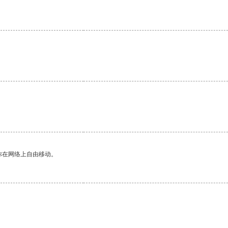
你在网络上自由移动。