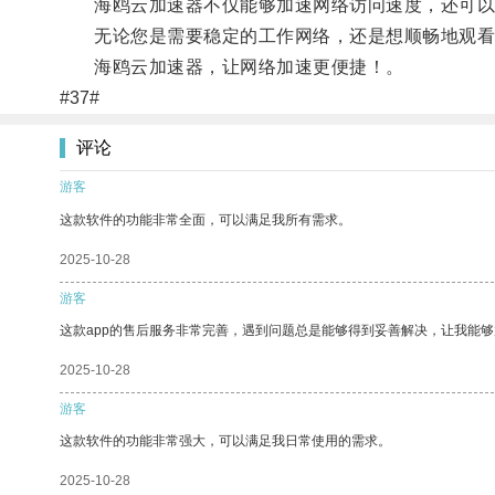
海鸥云加速器不仅能够加速网络访问速度，还可以
无论您是需要稳定的工作网络，还是想顺畅地观看
海鸥云加速器，让网络加速更便捷！。
#37#
评论
游客
这款软件的功能非常全面，可以满足我所有需求。
2025-10-28
游客
这款app的售后服务非常完善，遇到问题总是能够得到妥善解决，让我能
2025-10-28
游客
这款软件的功能非常强大，可以满足我日常使用的需求。
2025-10-28