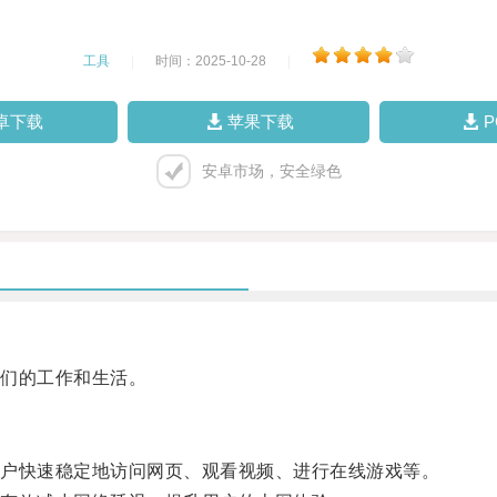
工具
|
时间：2025-10-28
|
卓下载
苹果下载
安卓市场，安全绿色
们的工作和生活。
户快速稳定地访问网页、观看视频、进行在线游戏等。