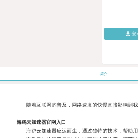
安
简介
随着互联网的普及，网络速度的快慢直接影响到我
海鸥云加速器官网入口
海鸥云加速器应运而生，通过独特的技术，帮助用