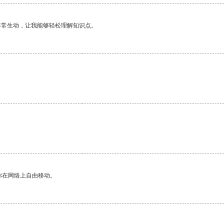
非常生动，让我能够轻松理解知识点。
。
你在网络上自由移动。