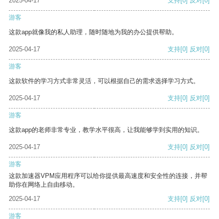
2025-04-17
支持
[0]
反对
[0]
游客
这款app就像我的私人助理，随时随地为我的办公提供帮助。
2025-04-17
支持
[0]
反对
[0]
游客
这款软件的学习方式非常灵活，可以根据自己的需求选择学习方式。
2025-04-17
支持
[0]
反对
[0]
游客
这款app的老师非常专业，教学水平很高，让我能够学到实用的知识。
2025-04-17
支持
[0]
反对
[0]
游客
这款加速器VPM应用程序可以给你提供最高速度和安全性的连接，并帮
助你在网络上自由移动。
2025-04-17
支持
[0]
反对
[0]
游客