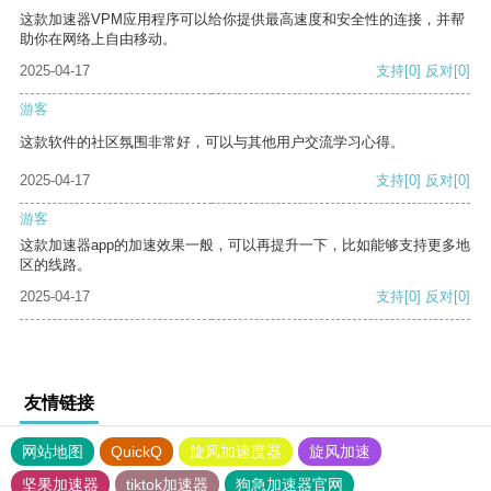
这款加速器VPM应用程序可以给你提供最高速度和安全性的连接，并帮
助你在网络上自由移动。
2025-04-17
支持
[0]
反对
[0]
游客
这款软件的社区氛围非常好，可以与其他用户交流学习心得。
2025-04-17
支持
[0]
反对
[0]
游客
这款加速器app的加速效果一般，可以再提升一下，比如能够支持更多地
区的线路。
2025-04-17
支持
[0]
反对
[0]
友情链接
网站地图
QuickQ
旋风加速度器
旋风加速
坚果加速器
tiktok加速器
狗急加速器官网