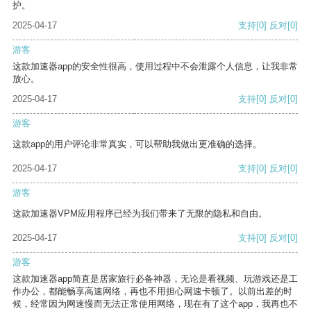
护。
2025-04-17
支持
[0]
反对
[0]
游客
这款加速器app的安全性很高，使用过程中不会泄露个人信息，让我非常
放心。
2025-04-17
支持
[0]
反对
[0]
游客
这款app的用户评论非常真实，可以帮助我做出更准确的选择。
2025-04-17
支持
[0]
反对
[0]
游客
这款加速器VPM应用程序已经为我们带来了无限的隐私和自由。
2025-04-17
支持
[0]
反对
[0]
游客
这款加速器app简直是居家旅行必备神器，无论是看视频、玩游戏还是工
作办公，都能畅享高速网络，再也不用担心网速卡顿了。以前出差的时
候，经常因为网速慢而无法正常使用网络，现在有了这个app，我再也不