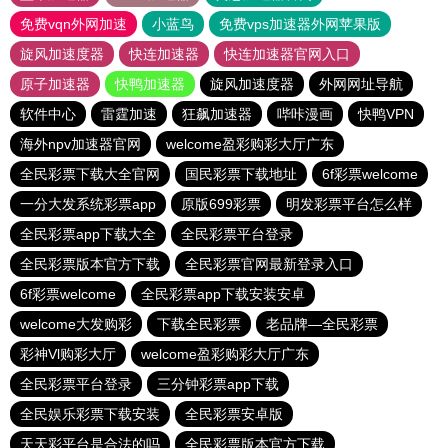
免费vqn外网加速
小蓝鸟
免费vps加速器外网苹果版
旋风加速度器
快连加速器
快连加速器官网入口
原子加速器
快鸭加速器
旋风加速度器
外网网址导航
软件中心
雷霆加速
狂飙加速器
哔咔漫画
快鸭VPN
海外npv加速器官网
welcome盈彩购彩大厅广东
全民彩票下载大全官网
国民彩票下载地址
6f彩票welcome
一分大发系统彩票app
原版699彩票
明发彩票平台怎么样
全民彩票app下载大全
全民彩票平台登录
全民彩票版本官方下载
全民彩票官网最新登录入口
6f彩票welcome
全民彩票app下载安装安卓
welcome大发购彩
下载全民彩票
老品牌—全民彩票
彩神Vl购彩大厅
welcome盈彩购彩大厅广东
全民彩票平台登录
三分钟彩票app下载
全民娱乐彩票下载安装
全民彩票安卓版
天天彩平台是合法的吗
全民彩票版本官方下载