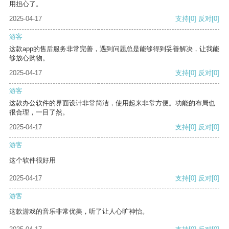
用担心了。
2025-04-17
支持
[0]
反对
[0]
游客
这款app的售后服务非常完善，遇到问题总是能够得到妥善解决，让我能
够放心购物。
2025-04-17
支持
[0]
反对
[0]
游客
这款办公软件的界面设计非常简洁，使用起来非常方便。功能的布局也
很合理，一目了然。
2025-04-17
支持
[0]
反对
[0]
游客
这个软件很好用
2025-04-17
支持
[0]
反对
[0]
游客
这款游戏的音乐非常优美，听了让人心旷神怡。