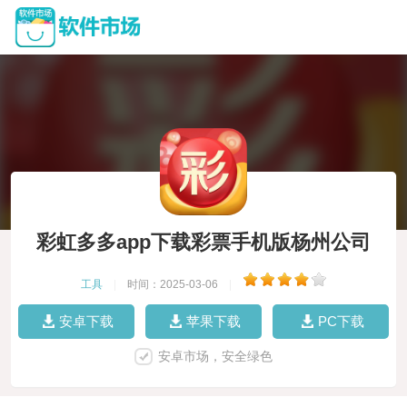
彩虹多多app下载彩票手机版杨州公司
工具
|
时间：2025-03-06
|
安卓下载
苹果下载
PC下载
安卓市场，安全绿色