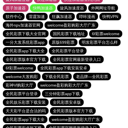
原子加速器
快鸭加速器
旋风加速度器
外网网址导航
软件中心
雷霆加速
狂飙加速器
哔咔漫画
快鸭VPN
海外npv加速器官网
welcome盈彩购彩大厅广东
全民彩票下载大全官网
国民彩票下载地址
6f彩票welcome
一分大发系统彩票app
原版699彩票
明发彩票平台怎么样
全民彩票app下载大全
全民彩票平台登录
全民彩票版本官方下载
全民彩票官网最新登录入口
6f彩票welcome
全民彩票app下载安装安卓
welcome大发购彩
下载全民彩票
老品牌—全民彩票
彩神Vl购彩大厅
welcome盈彩购彩大厅广东
全民彩票平台登录
三分钟彩票app下载
全民娱乐彩票下载安装
全民彩票安卓版
天天彩平台是合法的吗
全民彩票版本官方下载
全民彩票app下载大全
welcome盈彩购彩大厅广东